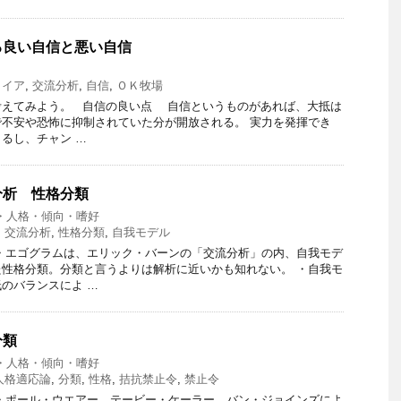
る良い自信と悪い自信
ノイア
,
交流分析
,
自信
,
ＯＫ牧場
えてみよう。 自信の良い点 自信というものがあれば、大抵は
不安や恐怖に抑制されていた分が開放される。 実力を発揮でき
るし、チャン …
分析 性格分類
・人格・傾向・嗜好
,
交流分析
,
性格分類
,
自我モデル
・エゴグラムは、エリック・バーンの「交流分析」の内、自我モデ
性格分類。分類と言うよりは解析に近いかも知れない。 ・自我モ
のバランスによ …
分類
・人格・傾向・嗜好
人格適応論
,
分類
,
性格
,
拮抗禁止令
,
禁止令
・ポール・ウエアー、テービー・ケーラー、バン・ジョインズによ