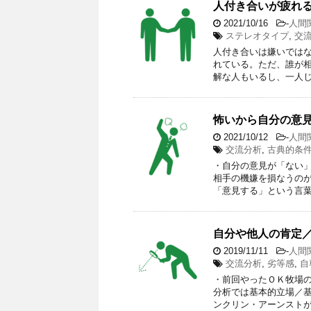
人付き合いが疲れ
2021/10/16
-
人間
ステレオタイプ
,
交
人付き合いは嫌いでは
れている。ただ、誰が相
解な人もいるし、一人じ
怖いから自分の意
2021/10/12
-
人間
交流分析
,
古典的条
・自分の意見が「ない」
相手の機嫌を損なうのが
「意見する」という言葉
自分や他人の肯定
2019/11/11
-
人間
交流分析
,
劣等感
,
自
・前回やったＯＫ牧場の
分析では基本的立場／
ンクリン・アーンストが