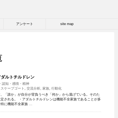
アンケート
site map
覧
アダルトチルドレン
・認知・感情・精神
,
スケープゴート
,
交流分析
,
家族
,
行動化
は、「誰か」が自分が背負うべき「何か」から逃げている。そのた
定される。 ・アダルトチルドレンは機能不全家族であることが多
特に機能不全家族 …