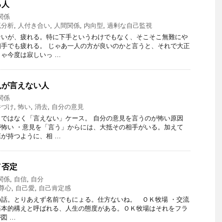
る人
関係
流分析
,
人付き合い
,
人間関係
,
内向型
,
過剰な自己監視
ないが、疲れる。特に下手というわけでもなく、そこそこ無難にや
手でも疲れる。 じゃあ一人の方が良いのかと言うと、それで大正
ゃ今度は寂しいっ …
見が言えない人
関係
件づけ
,
怖い
,
消去
,
自分の意見
ではなく「言えない」ケース。 自分の意見を言うのが怖い原因
怖い ・意見を「言う」からには、大抵その相手がいる。加えて
が持つように、相 …
／否定
関係
,
自信
,
自分
尊心
,
自己愛
,
自己肯定感
話。とりあえず名前でもにょる。仕方ないね。 ＯＫ牧場 ・交流
基本的構えと呼ばれる、人生の態度がある。ＯＫ牧場はそれをフラ
図 …