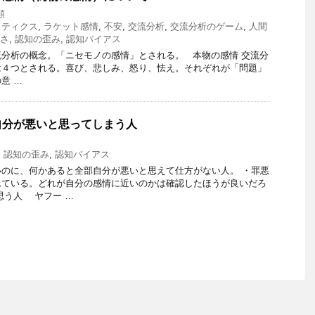
類
スティクス
,
ラケット感情
,
不安
,
交流分析
,
交流分析のゲーム
,
人間
さ
,
認知の歪み
,
認知バイアス
分析の概念。「ニセモノの感情」とされる。 本物の感情 交流分
は４つとされる。喜び、悲しみ、怒り、怯え。それぞれが「問題」
意 …
自分が悪いと思ってしまう人
,
認知の歪み
,
認知バイアス
のに、何かあると全部自分が悪いと思えて仕方がない人。 ・罪悪
れている。どれが自分の感情に近いのかは確認したほうが良いだろ
思う人 ヤフー …