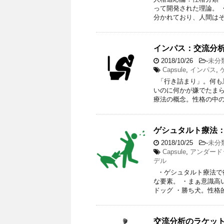
って開発された理論。 
分かれており、人間はそ
インパス：交流分
2018/10/26
-
未分
Capsule
,
インパス
,
「行き詰まり」。何も
いのに何かが嫌でたまら
療法の概念。性格の中の
ゲシュタルト療法
2018/10/25
-
未分
Capsule
,
アンダード
デル
・ゲシュタルト療法で
な要素。 ・まぁ意識高
ドッグ ・勝ち犬。性格
交流分析のラケッ