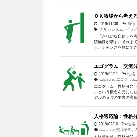
ＯＫ牧場から考え
2019/11/08
-
自信
ナルシシズム
,
パラ
「きれいな自信」を考
積極性が増す。それまで
る。チャンスを物にでき
エゴグラム 交流
2019/02/11
-
性格
Capsule
,
エゴグラム
エゴグラム 性格分類 
ルという概念を元にした
デルの５つの要素の高低
人格適応論：性格
2019/02/10
-
性格
Capsule
,
交流分析
,
人格適応論：性格分類 