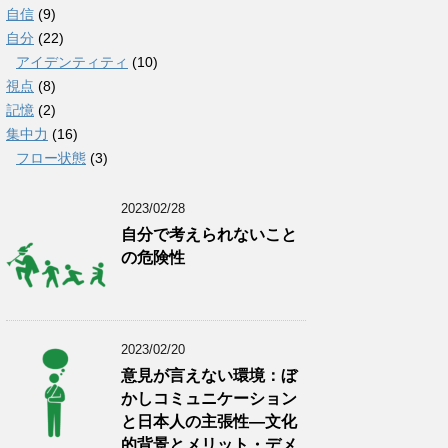
自信
(9)
自分
(22)
アイデンティティ
(10)
視点
(8)
記憶
(2)
集中力
(16)
フロー状態
(3)
2023/02/28
自分で考えられないこと
の危険性
2023/02/20
意見が言えない環境：ぼ
かしコミュニケーション
と日本人の主張性―文化
的背景とメリット・デメ