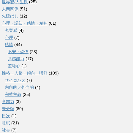
世界観/人生観
(25)
人間関係
(51)
先延ばし
(12)
心理・認知・感情・精神
(81)
充実感
(4)
心理
(7)
感情
(44)
不安・恐怖
(23)
共感能力
(17)
羞恥心
(1)
性格・人格・傾向・嗜好
(109)
サイコパス
(7)
内向的／外向的
(4)
完璧主義
(25)
意志力
(3)
未分類
(80)
目次
(1)
睡眠
(21)
社会
(7)