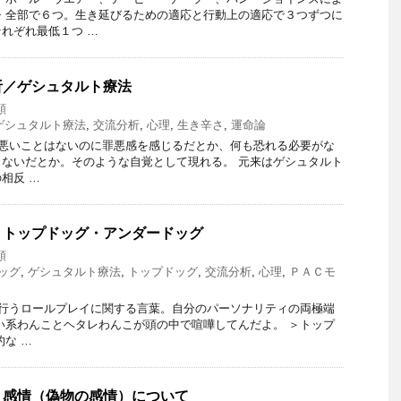
・全部で６つ。生き延びるための適応と行動上の適応で３つずつに
れぞれ最低１つ …
析／ゲシュタルト療法
類
ゲシュタルト療法
,
交流分析
,
心理
,
生き辛さ
,
運命論
悪いことはないのに罪悪感を感じるだとか、何も恐れる必要がな
ないだとか。そのような自覚として現れる。 元来はゲシュタルト
相反 …
：トップドッグ・アンダードッグ
類
ッグ
,
ゲシュタルト療法
,
トップドッグ
,
交流分析
,
心理
,
ＰＡＣモ
行うロールプレイに関する言葉。自分のパーソナリティの両極端
い系わんことヘタレわんこが頭の中で喧嘩してんだよ。 ＞トップ
的な …
ト感情（偽物の感情）について