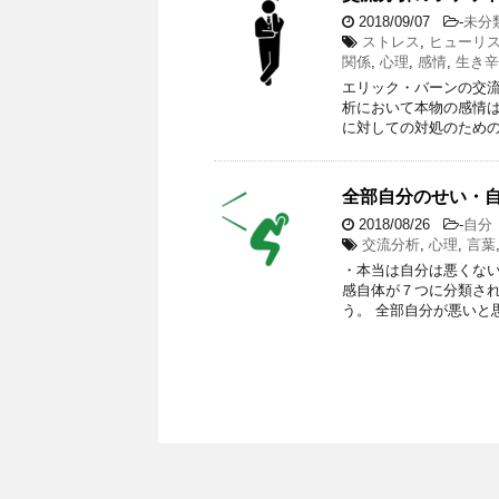
2018/09/07
-
未分
ストレス
,
ヒューリ
関係
,
心理
,
感情
,
生き辛
エリック・バーンの交流
析において本物の感情
に対しての対処のための
全部自分のせい・
2018/08/26
-
自分
交流分析
,
心理
,
言葉
・本当は自分は悪くない
感自体が７つに分類さ
う。 全部自分が悪いと