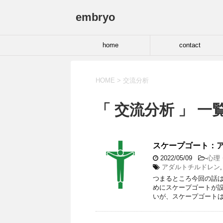
embryo
home
contact
HOME
>
交流分析
「 交流分析 」 一
スケープゴート：
2022/05/09
-
心理
アダルトチルドレン
つまるところ今回の話
めにスケープゴートが設
いが、スケープゴートは