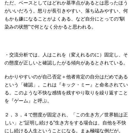
ただ、ベースとしてはどれか基準点があるとは思ったほう
がいいだろう。怒りが長引きやすい、落ち込みやすい、何
もかも嫌になることがよくある、など自分にとっての“馴
染みの状態”で何となく分かると思われる。
・交流分析では、人はこれを（変えれるのに）固定し、そ
の態度が正しいと確認したがる傾向があるとされている。
わかりやすいのが自己否定＋他者肯定の自分はだめである
という「確認」。これは『キック・ミー』と命名されてい
る。このような不快な感情を残すやり取りを繰り返すこと
を『ゲーム』と呼ぶ。
２，３，４で態度が固定され、「この生き方／世界観は正
しい」と“証明し続ける”生き方をする場合は、自他を不快
にし続ける人生ということになる。まぁ極端な例だが。