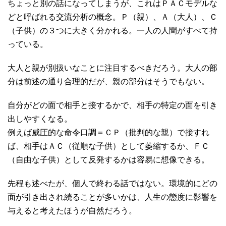
ちょっと別の話になってしまうが、これはＰＡＣモデルな
どと呼ばれる交流分析の概念。Ｐ（親）、Ａ（大人）、Ｃ
（子供）の３つに大きく分かれる。一人の人間がすべて持
っている。
大人と親が別扱いなことに注目するべきだろう。大人の部
分は前述の通り合理的だが、親の部分はそうでもない。
自分がどの面で相手と接するかで、相手の特定の面を引き
出しやすくなる。
例えば威圧的な命令口調＝ＣＰ（批判的な親）で接すれ
ば、相手はＡＣ（従順な子供）として萎縮するか、ＦＣ
（自由な子供）として反発するかは容易に想像できる。
先程も述べたが、個人で終わる話ではない。環境的にどの
面が引き出され続ることが多いかは、人生の態度に影響を
与えると考えたほうが自然だろう。