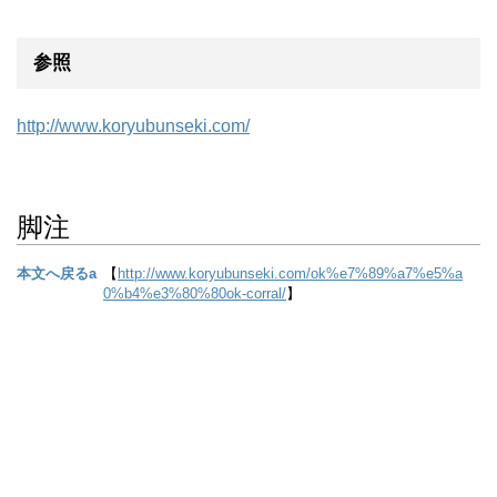
参照
http://www.koryubunseki.com/
脚注
脚注
本文へ戻る
a
【
http://www.koryubunseki.com/ok%e7%89%a7%e5%a
0%b4%e3%80%80ok-corral/
】