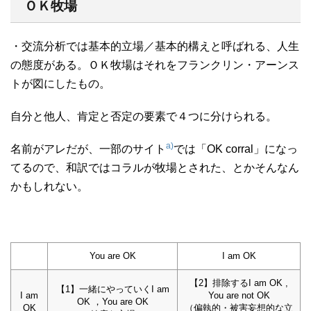
ＯＫ牧場
・交流分析では基本的立場／基本的構えと呼ばれる、人生
の態度がある。ＯＫ牧場はそれをフランクリン・アーンス
トが図にしたもの。
自分と他人、肯定と否定の要素で４つに分けられる。
a)
名前がアレだが、一部のサイト
では「OK corral」になっ
てるので、和訳ではコラルが牧場とされた、とかそんなん
かもしれない。
You are OK
I am OK
【2】排除するI am OK ,
【1】一緒にやっていくI am
I am
You are not OK
OK ，You are OK
OK
（偏執的・被害妄想的な立