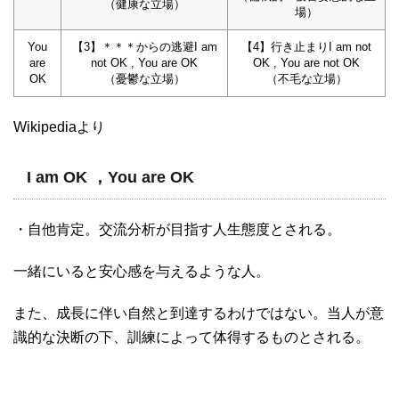
（健康な立場）
場）
You
【3】＊＊＊からの逃避I am
【4】行き止まりI am not
are
not OK , You are OK
OK , You are not OK
OK
（憂鬱な立場）
（不毛な立場）
Wikipediaより
I am OK ，You are OK
・自他肯定。交流分析が目指す人生態度とされる。
一緒にいると安心感を与えるような人。
また、成長に伴い自然と到達するわけではない。当人が意
識的な決断の下、訓練によって体得するものとされる。