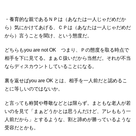
・養育的な親であるＮＰは（あなたは一人じゃだめだか
ら）気にかけてあげる、ＣＰは（あなたは一人じゃだめだ
から）言うことを聞け、という態度だ。
どちらもyou are not OK つまり、Ｐの態度を取る時点で
相手を下に見てる。まぁＣ扱いだから当然だ。それが不当
ならディスカウントしていることになる。
裏を返せばyou are OK とは、相手を一人前だと認めるこ
とに等しいのではないか。
と言っても称賛や尊敬などとは限らず。まともな老人が若
いのを見て「まぁどうかとは思うんだけど、アレももう一
人前だから」とするような、割と諦めが勝っているような
受容だとかも。