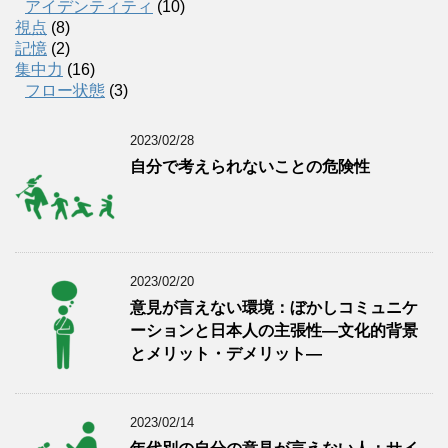
アイデンティティ
(10)
視点
(8)
記憶
(2)
集中力
(16)
フロー状態
(3)
2023/02/28
自分で考えられないことの危険性
2023/02/20
意見が言えない環境：ぼかしコミュニケ
ーションと日本人の主張性―文化的背景
とメリット・デメリット―
2023/02/14