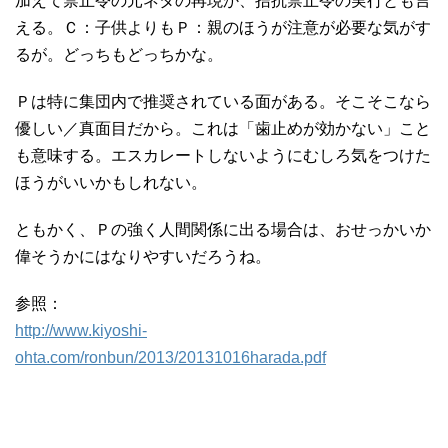
加えて禁止令の元ネタの再現か、拮抗禁止令の実行とも言
える。Ｃ：子供よりもＰ：親のほうが注意が必要な気がす
るが。どっちもどっちかな。
Ｐは特に集団内で推奨されている面がある。そこそこなら
優しい／真面目だから。これは「歯止めが効かない」こと
も意味する。エスカレートしないようにむしろ気をつけた
ほうがいいかもしれない。
ともかく、Ｐの強く人間関係に出る場合は、おせっかいか
偉そうかにはなりやすいだろうね。
参照：
http://www.kiyoshi-
ohta.com/ronbun/2013/20131016harada.pdf