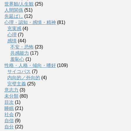
世界観/人生観
(25)
人間関係
(51)
先延ばし
(12)
心理・認知・感情・精神
(81)
充実感
(4)
心理
(7)
感情
(44)
不安・恐怖
(23)
共感能力
(17)
羞恥心
(1)
性格・人格・傾向・嗜好
(109)
サイコパス
(7)
内向的／外向的
(4)
完璧主義
(25)
意志力
(3)
未分類
(80)
目次
(1)
睡眠
(21)
社会
(7)
自信
(9)
自分
(22)