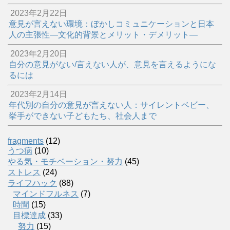
2023年2月22日
意見が言えない環境：ぼかしコミュニケーションと日本
人の主張性―文化的背景とメリット・デメリット―
2023年2月20日
自分の意見がない/言えない人が、意見を言えるようにな
るには
2023年2月14日
年代別の自分の意見が言えない人：サイレントベビー、
挙手ができない子どもたち、社会人まで
fragments
(12)
うつ病
(10)
やる気・モチベーション・努力
(45)
ストレス
(24)
ライフハック
(88)
マインドフルネス
(7)
時間
(15)
目標達成
(33)
努力
(15)