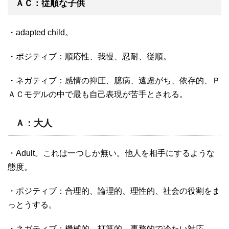
ＡＣ：従順な子供
・adapted child。
・ポジティブ：順応性、我慢、忍耐、従順。
・ネガティブ：感情の抑圧、臆病、遠慮がち、依存的、Ｐ
ＡＣモデルの中で最も自己表現が苦手とされる。
Ａ：大人
・Adult。これは一つしか無い。他人を相手にするような
態度。
・ポジティブ：合理的、論理的、理性的、社会の役割をま
っとうする。
・ネガティブ：機械的、打算的、事務的で冷たい対応、