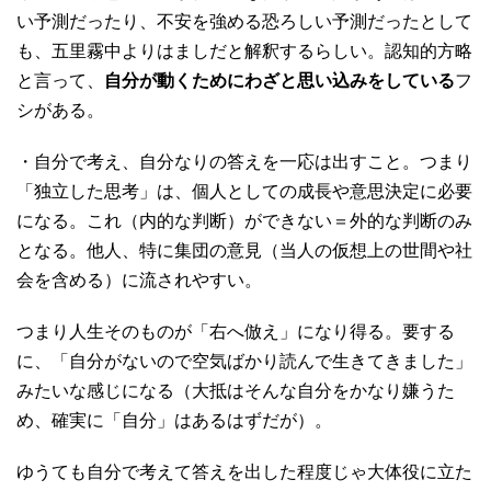
い予測だったり、不安を強める恐ろしい予測だったとして
も、五里霧中よりはましだと解釈するらしい。認知的方略
と言って、
自分が動くためにわざと思い込みをしている
フ
シがある。
・自分で考え、自分なりの答えを一応は出すこと。つまり
「独立した思考」は、個人としての成長や意思決定に必要
になる。これ（内的な判断）ができない＝外的な判断のみ
となる。他人、特に集団の意見（当人の仮想上の世間や社
会を含める）に流されやすい。
つまり人生そのものが「右へ倣え」になり得る。要する
に、「自分がないので空気ばかり読んで生きてきました」
みたいな感じになる（大抵はそんな自分をかなり嫌うた
め、確実に「自分」はあるはずだが）。
ゆうても自分で考えて答えを出した程度じゃ大体役に立た