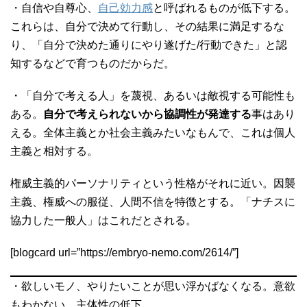
・自信や自尊心、
自己効力感
と呼ばれるものが低下する。
これらは、自分で決めて行動し、その結果に満足するな
り、「自分で決めた通りにやり遂げた/行動できた」と認
知するなどで育つものだからだ。
・「自分で考える人」を蔑視、あるいは敵視する可能性も
ある。
自分で考えられないから協調性が発達する
事はあり
える。全体主義とか社会主義みたいなもんで、これは個人
主義と相対する。
権威主義的パーソナリティという性格がそれに近い。因襲
主義、権威への服従、人間不信を特徴とする。「ナチスに
協力した一般人」はこれだとされる。
[blogcard url=”https://embryo-nemo.com/2614/”]
・欲しいモノ、やりたいことが思い浮かばなくなる。意欲
もわかない。主体性の低下。