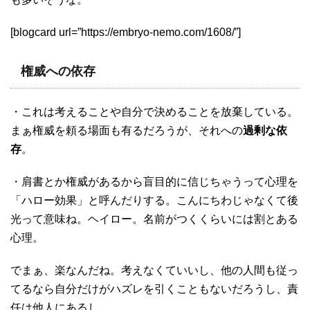
[blogcard url=”https://embryo-nemo.com/1608/”]
権威への依存
・これは考えることや自分で決めることを放棄している。
まぁ権威を頼る場面も有るだろうが、それへの
過剰な依
存
。
・肩書とか権威があるから盲目的に信じちゃうって心理を
「ハロー効果」と呼んだりする。こんにちわじゃなくて後
光って意味ね。ヘイロー。名前がつくくらいには割とある
心理。
でまぁ、楽なんだね。考えなくていいし、他の人間も従っ
てるなら自分だけがハズレを引くこともないだろうし、責
任は他人にあるし。