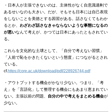
・日本人が主張できないのは、主体性がなく自意識過剰で
あるせいなのも大きい。だが、そもそも日本には自己表現
をしないことを美徳とする因習がある。話さなくてもわか
るとか、
わざわざ話さなきゃならないような事態になるの
が悪い
なんて考えが、かつては日本にあったともされてい
る。
これらを文化的な土壌として、「自分で考えない習慣」
「人前で恥をかきたくないという態度」につながるとされ
ている。
cf.
https://core.ac.uk/download/pdf/228926744.pdf
・アウトプットする機会がかなり少ない。つまり、「考
え」を「言語化」して整理する機会にもあまり恵まれてい
ない。主張以前の問題、
自分の中で考えをまとめる機会
が
少ない。