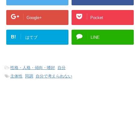
Google+
Pocket
B!
はてブ
LINE
-
性格・人格・傾向・嗜好
,
自分
-
主体性
,
同調
,
自分で考えられない