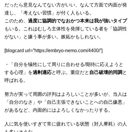
だったら意見なんてない方がいい、なんて方面で内面が発
達し、「考えない習慣」が付く人もいる。
このため、
過度に協調的でなおかつ本来は我が強いタイプ
もいる。これはむしろ主体性を発揮している者を「協調性
がない」と嫌う事が多い。嫉妬かもしれない。
[blogcard url=”https://embryo-nemo.com/4400/”]
・「自分を犠牲にして周りに合わせる/期待に応えようと
する心理」を
過剰適応
と呼ぶ。重症だと
自己破壊的同調
と
呼ばれる。
努力が実って周囲の評判はよろしいことが多いが、当人は
「自分のなさ」や「自己主張できないことへの自己嫌悪」
があるなど、内面的にはよろしくなかったりする。
人に気を使いすぎて常に疲れている状態（対人摩耗）の人
も多いそうな。