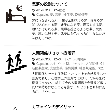
悪夢の役割について
2019/03/08
-
睡眠
Capsule
,
夢
,
悪夢
,
補償夢
,
逆補償夢
夢にうなされる人 ・歯が全部抜ける夢、落ちる夢、
閉じ込められる夢、迷子になる夢、怪我をする夢、
追いかけられる夢、屈辱を感じるような夢、死ぬ
夢、或いは殺す夢。悪夢にも色々あるが、なにか意
味はあるのか。 …
人間関係リセット症候群
2019/03/06
-
ストレス
,
人間関係
Capsule
,
スキゾイド型
,
リセット
,
人間関係
,
創
造的夢想家
,
完璧主義
,
感情労働
,
社会規定型
,
Ｓ型
人間関係リセット症候群 ・ネット上で自然発生した
言葉であり、心理学上の言葉ではない。だから別に
病気じゃない。 総じて今の人間関係を全部投げ出し
たい気持ちになることを指す。リセットと名前にあ
るが、「やり …
カフェインのデメリット