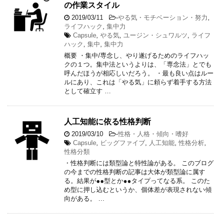
の作業スタイル
2019/03/11
-
やる気・モチベーション・努力
,
ライフハック
,
集中力
Capsule
,
やる気
,
ユージン・シュワルツ
,
ライフ
ハック
,
集中
,
集中力
概要 ・集中/専念し、やり遂げるためのライフハッ
クの１つ。集中法というよりは、「専念法」とでも
呼んだほうが相応しいだろう。 ・最も良い点はルー
ルにあり、これは「やる気」に頼らず着手する方法
として確立す …
人工知能に依る性格判断
2019/03/10
-
性格・人格・傾向・嗜好
Capsule
,
ビッグファイブ
,
人工知能
,
性格分析
,
性格分類
・性格判断には類型論と特性論がある。 このブログ
の今までの性格判断の記事は大体が類型論に属す
る。結果が●●型とか●●タイプってなる系。 このた
め型に押し込むというか、個体差が表現されない傾
向がある。 …