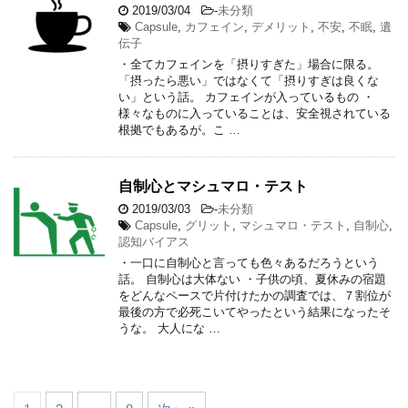
2019/03/04
-
未分類
Capsule
,
カフェイン
,
デメリット
,
不安
,
不眠
,
遺
伝子
・全てカフェインを「摂りすぎた」場合に限る。
「摂ったら悪い」ではなくて「摂りすぎは良くな
い」という話。 カフェインが入っているもの ・
様々なものに入っていることは、安全視されている
根拠でもあるが。こ …
自制心とマシュマロ・テスト
2019/03/03
-
未分類
Capsule
,
グリット
,
マシュマロ・テスト
,
自制心
,
認知バイアス
・一口に自制心と言っても色々あるだろうという
話。 自制心は大体ない ・子供の頃、夏休みの宿題
をどんなペースで片付けたかの調査では、７割位が
最後の方で必死こいてやったという結果になったそ
うな。 大人にな …