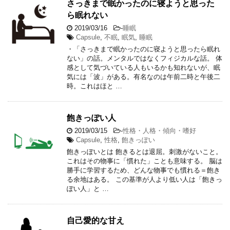
さっきまで眠かったのに寝ようと思った
ら眠れない
2019/03/16
-
睡眠
Capsule
,
不眠
,
眠気
,
睡眠
・「さっきまで眠かったのに寝ようと思ったら眠れ
ない」の話。メンタルではなくフィジカルな話。 体
感として気づいている人もいるかも知れないが、眠
気には「波」がある。有名なのは午前二時と午後二
時。これはほと …
飽きっぽい人
2019/03/15
-
性格・人格・傾向・嗜好
Capsule
,
性格
,
飽きっぽい
飽きっぽいとは 飽きるとは退屈。刺激がないこと。
これはその物事に「慣れた」ことも意味する。 脳は
勝手に学習するため、どんな物事でも慣れる＝飽き
る余地はある。 この基準が人より低い人は「飽きっ
ぽい人」と …
自己愛的な甘え