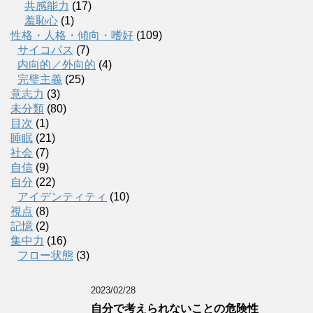
共感能力
(17)
羞恥心
(1)
性格・人格・傾向・嗜好
(109)
サイコパス
(7)
内向的／外向的
(4)
完璧主義
(25)
意志力
(3)
未分類
(80)
目次
(1)
睡眠
(21)
社会
(7)
自信
(9)
自分
(22)
アイデンティティ
(10)
視点
(8)
記憶
(2)
集中力
(16)
フロー状態
(3)
2023/02/28
自分で考えられないことの危険性