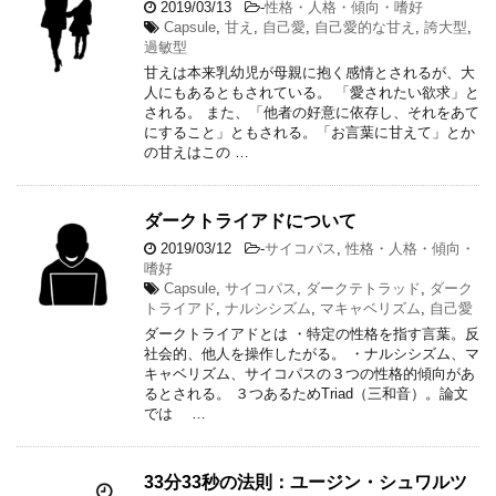
2019/03/13
-
性格・人格・傾向・嗜好
Capsule
,
甘え
,
自己愛
,
自己愛的な甘え
,
誇大型
,
過敏型
甘えは本来乳幼児が母親に抱く感情とされるが、大
人にもあるともされている。 「愛されたい欲求」と
される。 また、「他者の好意に依存し、それをあて
にすること」ともされる。「お言葉に甘えて」とか
の甘えはこの …
ダークトライアドについて
2019/03/12
-
サイコパス
,
性格・人格・傾向・
嗜好
Capsule
,
サイコパス
,
ダークテトラッド
,
ダーク
トライアド
,
ナルシシズム
,
マキャベリズム
,
自己愛
ダークトライアドとは ・特定の性格を指す言葉。反
社会的、他人を操作したがる。 ・ナルシシズム、マ
キャベリズム、サイコパスの３つの性格的傾向があ
るとされる。 ３つあるためTriad（三和音）。論文
では …
33分33秒の法則：ユージン・シュワルツ