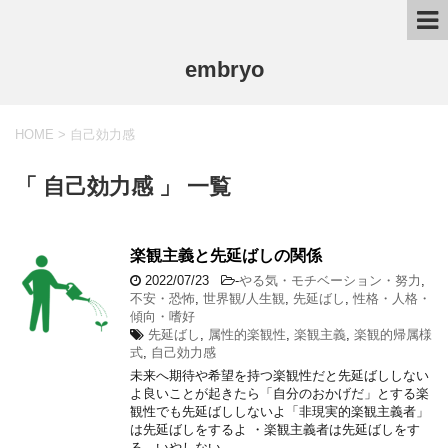
embryo
HOME
>
自己効力感
「 自己効力感 」 一覧
楽観主義と先延ばしの関係
2022/07/23
-
やる気・モチベーション・努力
,
不安・恐怖
,
世界観/人生観
,
先延ばし
,
性格・人格・
傾向・嗜好
先延ばし
,
属性的楽観性
,
楽観主義
,
楽観的帰属様
式
,
自己効力感
未来へ期待や希望を持つ楽観性だと先延ばししない
よ良いことが起きたら「自分のおかげだ」とする楽
観性でも先延ばししないよ「非現実的楽観主義者」
は先延ばしをするよ ・楽観主義者は先延ばしをす
る、いやしない、 …