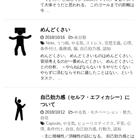
て大体そうだと思われる。 このゴールまでの距離は
今 …
めんどくさい
2018/10/16
-
未分類
Note
,
うつ病
,
やる気
,
ストレス
,
完璧主義
,
心理
,
条件付け
,
義務感
,
脳
,
自己効力感
,
認知
めんどくさい。 めんどくさいものはめんどくさい。
冒頭考えるのが一番めんどくさい。 めんどくさいこ
との分析。 ＞やらねばならないＶＳやりたくない
やらずに済むならそれに越したことはない、という
タスク。 …
自己効力感（セルフ・エフィカシー）に
ついて
2018/10/12
-
やる気・モチベーション・努力
,
自信
Capsule
,
やる気
,
ヒューリスティクス
,
不安
,
心
理
,
条件付け
,
自信
,
自己効力感
,
行動力
,
認知
・主に積極性／消極性の話になる。 自己効力感とは