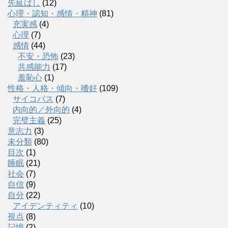
先延ばし
(12)
心理・認知・感情・精神
(81)
充実感
(4)
心理
(7)
感情
(44)
不安・恐怖
(23)
共感能力
(17)
羞恥心
(1)
性格・人格・傾向・嗜好
(109)
サイコパス
(7)
内向的／外向的
(4)
完璧主義
(25)
意志力
(3)
未分類
(80)
目次
(1)
睡眠
(21)
社会
(7)
自信
(9)
自分
(22)
アイデンティティ
(10)
視点
(8)
記憶
(2)