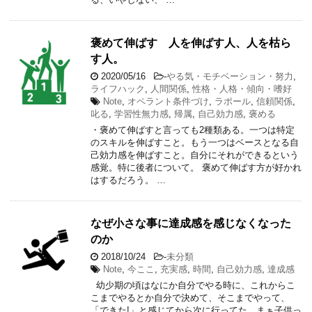
褒めて伸ばす 人を伸ばす人、人を枯ら
す人。
2020/05/16
-
やる気・モチベーション・努力
,
ライフハック
,
人間関係
,
性格・人格・傾向・嗜好
Note
,
オペラント条件づけ
,
ラポール
,
信頼関係
,
叱る
,
学習性無力感
,
帰属
,
自己効力感
,
褒める
・褒めて伸ばすと言っても2種類ある。一つは特定
のスキルを伸ばすこと。もう一つはベースとなる自
己効力感を伸ばすこと。自分にそれができるという
感覚。特に後者について。 褒めて伸ばす方が好かれ
はするだろう。 …
なぜ小さな事に達成感を感じなくなった
のか
2018/10/24
-
未分類
Note
,
今ここ
,
充実感
,
時間
,
自己効力感
,
達成感
幼少期の頃はなにか自分でやる時に、これからこ
こまでやるとか自分で決めて、そこまでやって、
「できた!」と感じてから次に行ってた。まぁ子供っ