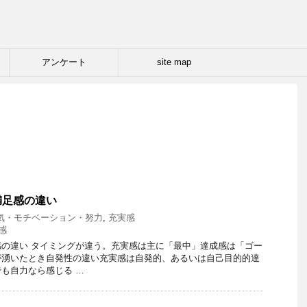
アンケート
site map
満足感の違い
気・モチベーション・努力
,
充実感
感
の違い タイミングが違う。充実感は主に「最中」達成感は「ゴー
が湧いたとき自発性の違い充実感は自発的、あるいは自己目的的達
も自力なら感じる …