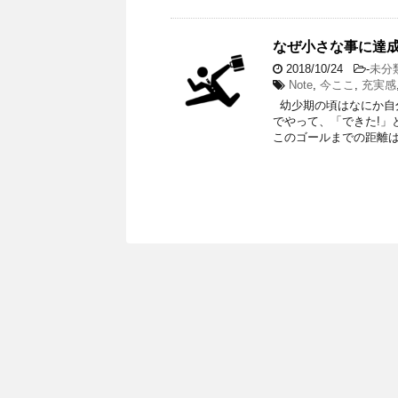
なぜ小さな事に達
2018/10/24
-
未分
Note
,
今ここ
,
充実感
幼少期の頃はなにか自
でやって、「できた!」
このゴールまでの距離は