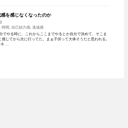
成感を感じなくなったのか
類
,
時間
,
自己効力感
,
達成感
分でやる時に、これからここまでやるとか自分で決めて、そこま
と感じてから次に行ってた。まぁ子供って大体そうだと思われる。
今 …