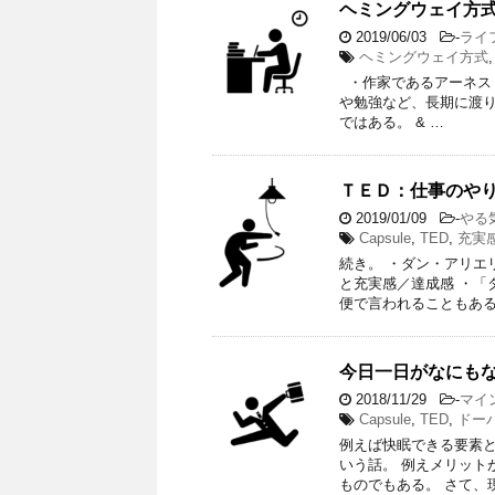
ヘミングウェイ方
2019/06/03
-
ライ
ヘミングウェイ方式
・作家であるアーネス
や勉強など、長期に渡
ではある。 & …
ＴＥＤ：仕事のや
2019/01/09
-
やる
Capsule
,
TED
,
充実
続き。 ・ダン・アリエ
と充実感／達成感 ・「
便で言われることもある
今日一日がなにも
2018/11/29
-
マイ
Capsule
,
TED
,
ドー
例えば快眠できる要素
いう話。 例えメリット
ものでもある。 さて、