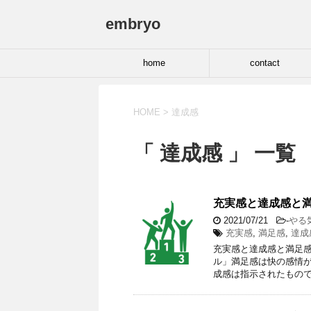
embryo
home
contact
HOME
>
達成感
「 達成感 」 一覧
充実感と達成感と
2021/07/21
-
やる
充実感
,
満足感
,
達成
充実感と達成感と満足感
ル」満足感は快の感情
成感は指示されたもので