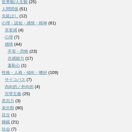
世界観/人生観
(25)
人間関係
(51)
先延ばし
(12)
心理・認知・感情・精神
(81)
充実感
(4)
心理
(7)
感情
(44)
不安・恐怖
(23)
共感能力
(17)
羞恥心
(1)
性格・人格・傾向・嗜好
(109)
サイコパス
(7)
内向的／外向的
(4)
完璧主義
(25)
意志力
(3)
未分類
(80)
目次
(1)
睡眠
(21)
社会
(7)