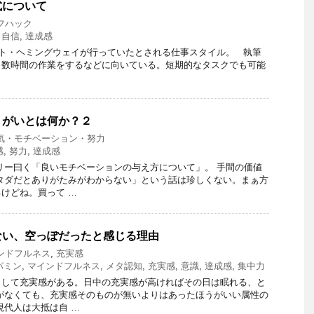
式について
フハック
,
自信
,
達成感
ト・ヘミングウェイが行っていたとされる仕事スタイル。 執筆
り数時間の作業をするなどに向いている。短期的なタスクでも可能
りがいとは何か？２
気・モチベーション・努力
感
,
努力
,
達成感
リー曰く「良いモチベーションの与え方について」。 手間の価値
タダだとありがたみがわからない」という話は珍しくない。まぁ方
けどね。買って …
ない、空っぽだったと感じる理由
ンドフルネス
,
充実感
パミン
,
マインドフルネス
,
メタ認知
,
充実感
,
意識
,
達成感
,
集中力
として充実感がある。日中の充実感が高ければその日は眠れる、と
がなくても、充実感そのものが無いよりはあったほうがいい属性の
現代人は大抵は自 …