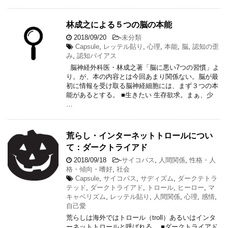
林成之による５つの脳の本能
2018/09/20
-
未分類
Capsule
,
レッテル貼り
,
心理
,
本能
,
脳
,
認知の歪
み
,
認知バイアス
脳神経外科医・林成之著「脳に悪い7つの習慣」よ
り。が、本の内容とは今回あまり関係ない。脳が最
初に情報を受け取る脳神経細胞には、まず３つの本
能があるとする。 ■生きたい 生存欲求。まぁ、少
…
荒らし・インターネットトロールについ
て：ダークトライアド
2018/09/18
-
サイコパス
,
人間関係
,
性格・人
格・傾向・嗜好
,
社会
Capsule
,
サイコパス
,
サディズム
,
ダークテトラ
テッド
,
ダークトライアド
,
トロール
,
ヒーロー
,
マ
キャベリズム
,
レッテル貼り
,
人間関係
,
心理
,
感情
,
自己愛
荒らしは海外ではトロール（troll）あるいはインタ
ーネットトロールと呼ばれる。 ■ダークトライアド