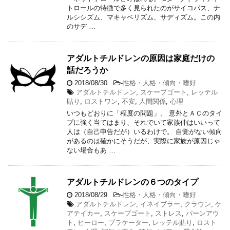
トロールの特徴で多く見られたのがサイコパス、ナ
ルシシズム、マキャベリズム、サディズム。この内
のサデ …
アダルトチルドレンの原因は家庭だけの
話だろうか
2018/08/30
-
性格・人格・傾向・嗜好
アダルトチルドレン
,
スケープゴート
,
レッテル
貼り
,
ロストワン
,
不安
,
人間関係
,
心理
いつもどおりに「程度の問題」。 意外とＡＣのタイ
プに強く当てはまり、それでいて家族仲はいいって
人は（自己申告だが）いるわけで。 自覚がない傾向
があるのは確かにそうだが、実際に家族が原因じゃ
ない場合もあ …
アダルトチルドレンの６つのタイプ
2018/08/29
-
性格・人格・傾向・嗜好
アダルトチルドレン
,
イネイブラー
,
クラウン
,
ケ
アテイカー
,
スケープゴート
,
ストレス
,
バーンアウ
ト
,
ヒーロー
,
プラケーター
,
レッテル貼り
,
ロスト