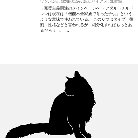
ワン
,
心理
,
認知の歪み
,
認知バイアス
,
運命論
→完璧主義関連のメインページへ ・アダルトチルド
レンは現在は「機能不全家族で育った子供」という
ような意味で使われている。 この６つはタイプ、役
割、性格などと言われるが、細分化すればもっとあ
るだろうし、 …