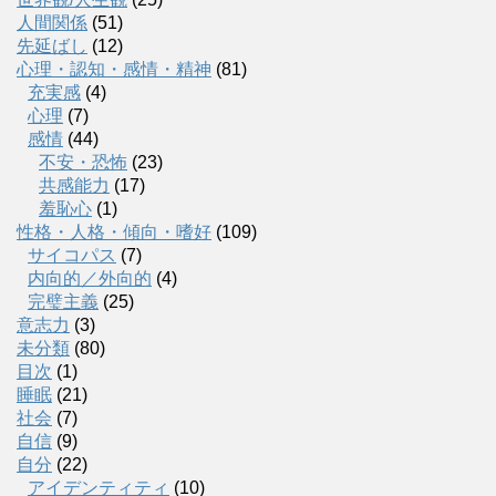
人間関係
(51)
先延ばし
(12)
心理・認知・感情・精神
(81)
充実感
(4)
心理
(7)
感情
(44)
不安・恐怖
(23)
共感能力
(17)
羞恥心
(1)
性格・人格・傾向・嗜好
(109)
サイコパス
(7)
内向的／外向的
(4)
完璧主義
(25)
意志力
(3)
未分類
(80)
目次
(1)
睡眠
(21)
社会
(7)
自信
(9)
自分
(22)
アイデンティティ
(10)