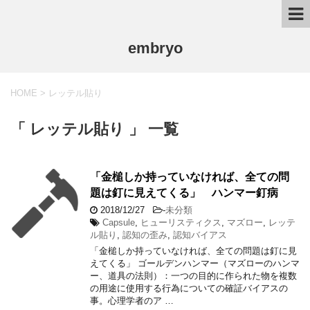
embryo
HOME
>
レッテル貼り
「 レッテル貼り 」 一覧
「金槌しか持っていなければ、全ての問
題は釘に見えてくる」 ハンマー釘病
2018/12/27
-
未分類
Capsule
,
ヒューリスティクス
,
マズロー
,
レッテ
ル貼り
,
認知の歪み
,
認知バイアス
「金槌しか持っていなければ、全ての問題は釘に見
えてくる」 ゴールデンハンマー（マズローのハンマ
ー、道具の法則）：一つの目的に作られた物を複数
の用途に使用する行為についての確証バイアスの
事。心理学者のア …