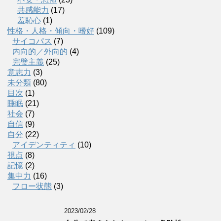
共感能力
(17)
羞恥心
(1)
性格・人格・傾向・嗜好
(109)
サイコパス
(7)
内向的／外向的
(4)
完璧主義
(25)
意志力
(3)
未分類
(80)
目次
(1)
睡眠
(21)
社会
(7)
自信
(9)
自分
(22)
アイデンティティ
(10)
視点
(8)
記憶
(2)
集中力
(16)
フロー状態
(3)
2023/02/28