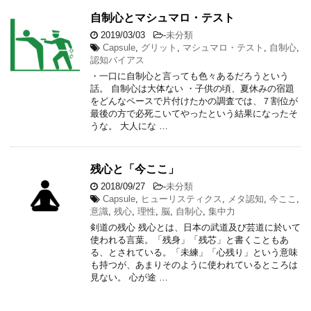
自制心とマシュマロ・テスト
2019/03/03
-
未分類
Capsule
,
グリット
,
マシュマロ・テスト
,
自制心
,
認知バイアス
・一口に自制心と言っても色々あるだろうという
話。 自制心は大体ない ・子供の頃、夏休みの宿題
をどんなペースで片付けたかの調査では、７割位が
最後の方で必死こいてやったという結果になったそ
うな。 大人にな …
残心と「今ここ」
2018/09/27
-
未分類
Capsule
,
ヒューリスティクス
,
メタ認知
,
今ここ
,
意識
,
残心
,
理性
,
脳
,
自制心
,
集中力
剣道の残心 残心とは、日本の武道及び芸道に於いて
使われる言葉。「残身」「残芯」と書くこともあ
る、とされている。「未練」「心残り」という意味
も持つが、あまりそのように使われているところは
見ない。 心が途 …