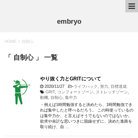
embryo
HOME
>
自制心
「 自制心 」 一覧
やり抜く力とGRITについて
2020/11/27
-
ライフハック
,
努力
,
目標達成
GRIT
,
コンフォートゾーン
,
ストレッチゾーン
,
動機
,
自制心
,
集中力
・例えば1時間勉強すると決めたら、1時間勉強でき
れば集中したと呼べるだろう。 この時使っているの
は集中力か、と言えばそうでもないのではないか。
欲求や余計な思いつきに脱線せずに、決めた進路を
取り続け、自 …