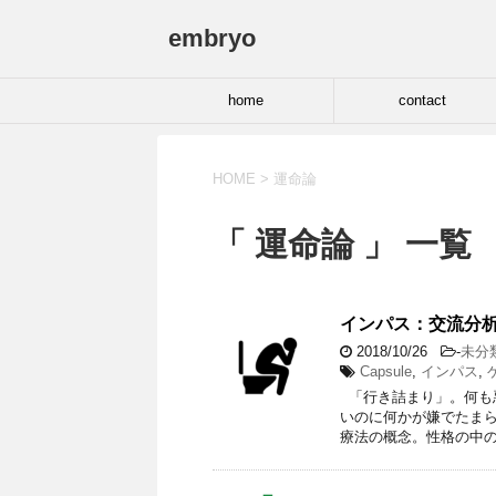
embryo
home
contact
HOME
>
運命論
「 運命論 」 一覧
インパス：交流分
2018/10/26
-
未分
Capsule
,
インパス
,
「行き詰まり」。何も
いのに何かが嫌でたまら
療法の概念。性格の中の