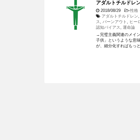
アダルトチルドレ
2018/08/29
-
性格
アダルトチルドレン
ス
,
バーンアウト
,
ヒー
認知バイアス
,
運命論
→完璧主義関連のメイン
子供」というような意味
が、細分化すればもっと