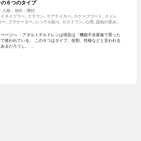
ンの６つのタイプ
・人格・傾向・嗜好
,
イネイブラー
,
クラウン
,
ケアテイカー
,
スケープゴート
,
ストレ
ロー
,
プラケーター
,
レッテル貼り
,
ロストワン
,
心理
,
認知の歪み
,
ページへ ・アダルトチルドレンは現在は「機能不全家族で育った
で使われている。 この６つはタイプ、役割、性格などと言われる
あるだろうし、 …