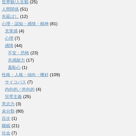
世界観/人生観
(25)
人間関係
(51)
先延ばし
(12)
心理・認知・感情・精神
(81)
充実感
(4)
心理
(7)
感情
(44)
不安・恐怖
(23)
共感能力
(17)
羞恥心
(1)
性格・人格・傾向・嗜好
(109)
サイコパス
(7)
内向的／外向的
(4)
完璧主義
(25)
意志力
(3)
未分類
(80)
目次
(1)
睡眠
(21)
社会
(7)