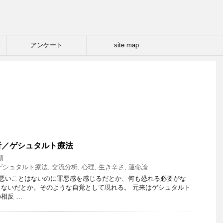
アンケート
site map
析／ゲシュタルト療法
類
ゲシュタルト療法
,
交流分析
,
心理
,
生き辛さ
,
運命論
悪いことはないのに罪悪感を感じるだとか、何も恐れる必要がな
ないだとか。そのような自覚として現れる。 元来はゲシュタルト
相反 …