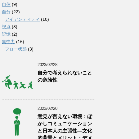
自信
(9)
自分
(22)
アイデンティティ
(10)
視点
(8)
記憶
(2)
集中力
(16)
フロー状態
(3)
2023/02/28
自分で考えられないこと
の危険性
2023/02/20
意見が言えない環境：ぼ
かしコミュニケーション
と日本人の主張性―文化
的背景とメリット・デメ