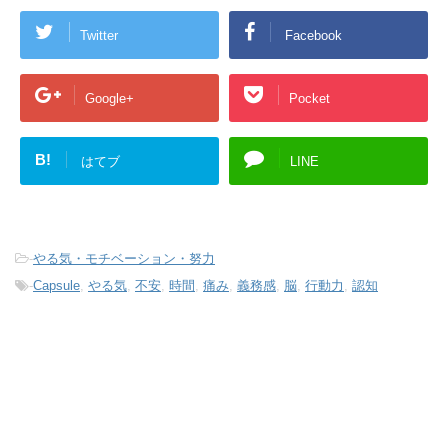
Twitter
Facebook
Google+
Pocket
B!
はてブ
LINE
-
やる気・モチベーション・努力
-
Capsule
,
やる気
,
不安
,
時間
,
痛み
,
義務感
,
脳
,
行動力
,
認知