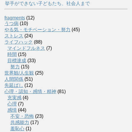
挙手ができない子どもたち、社会人まで
fragments
(12)
うつ病
(10)
やる気・モチベーション・努力
(45)
ストレス
(24)
ライフハック
(88)
マインドフルネス
(7)
時間
(15)
目標達成
(33)
努力
(15)
世界観/人生観
(25)
人間関係
(51)
先延ばし
(12)
心理・認知・感情・精神
(81)
充実感
(4)
心理
(7)
感情
(44)
不安・恐怖
(23)
共感能力
(17)
羞恥心
(1)