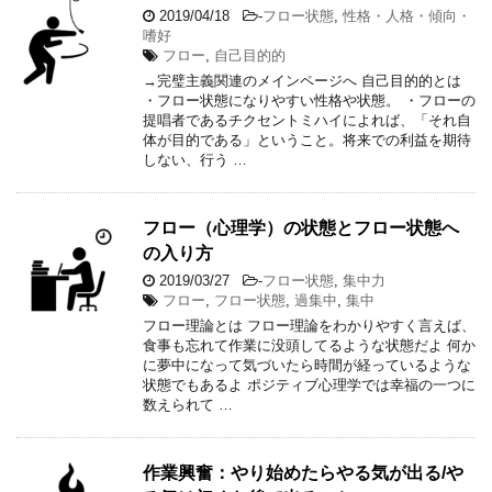
2019/04/18
-
フロー状態
,
性格・人格・傾向・
嗜好
フロー
,
自己目的的
→完璧主義関連のメインページへ 自己目的的とは
・フロー状態になりやすい性格や状態。 ・フローの
提唱者であるチクセントミハイによれば、「それ自
体が目的である」ということ。将来での利益を期待
しない、行う …
フロー（心理学）の状態とフロー状態へ
の入り方
2019/03/27
-
フロー状態
,
集中力
フロー
,
フロー状態
,
過集中
,
集中
フロー理論とは フロー理論をわかりやすく言えば、
食事も忘れて作業に没頭してるような状態だよ 何か
に夢中になって気づいたら時間が経っているような
状態でもあるよ ポジティブ心理学では幸福の一つに
数えられて …
作業興奮：やり始めたらやる気が出る/や