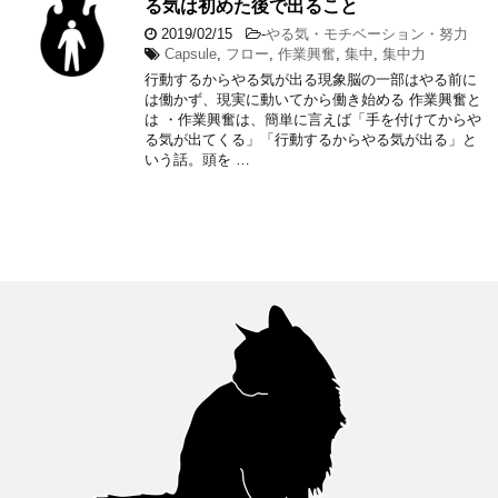
る気は初めた後で出ること
2019/02/15
-
やる気・モチベーション・努力
Capsule
,
フロー
,
作業興奮
,
集中
,
集中力
行動するからやる気が出る現象脳の一部はやる前に
は働かず、現実に動いてから働き始める 作業興奮と
は ・作業興奮は、簡単に言えば「手を付けてからや
る気が出てくる」「行動するからやる気が出る」と
いう話。頭を …