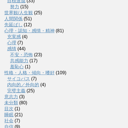
目標達成
(33)
努力
(15)
世界観/人生観
(25)
人間関係
(51)
先延ばし
(12)
心理・認知・感情・精神
(81)
充実感
(4)
心理
(7)
感情
(44)
不安・恐怖
(23)
共感能力
(17)
羞恥心
(1)
性格・人格・傾向・嗜好
(109)
サイコパス
(7)
内向的／外向的
(4)
完璧主義
(25)
意志力
(3)
未分類
(80)
目次
(1)
睡眠
(21)
社会
(7)
自信
(9)