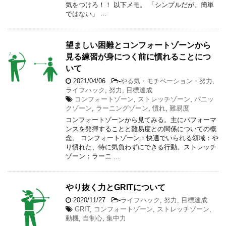
気をつけろ！！ 以下メモ。 「シンプルだが、簡単
ではない」 …
望ましい困難とコンフォートゾーンから
見る練習が身につく前に慣れることにつ
いて
2021/04/06
-
やる気・モチベーション・努力
,
ライフハック
,
努力
,
目標達成
コンフォートゾーン
,
ストレッチゾーン
,
パニッ
クゾーン
,
ラーニングゾーン
,
慣れ
,
難易度
コンフォートゾーンから見てみる。主にパフォーマ
ンスを発揮することと難易度との関係についての概
念。 コンフォートゾーン：快適でいられる領域：や
り慣れた、特に気負わずにできる行動。ストレッチ
ゾーン：ラーニ …
やり抜く力とGRITについて
2020/11/27
-
ライフハック
,
努力
,
目標達成
GRIT
,
コンフォートゾーン
,
ストレッチゾーン
,
動機
,
自制心
,
集中力