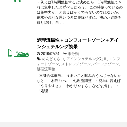
・例えば1時間勉強すると決めたら、1時間勉強でき
れば集中したと呼べるだろう。 この時使っているの
は集中力か、と言えばそうでもないのではないか。
欲求や余計な思いつきに脱線せずに、決めた進路を
取り続け、自 …
処理流暢性＋コンフォートゾーン＋アイ
ンシュテルング効果
2019/07/24
-
未分類
めんどくさい
,
アインシュテルング効果
,
コンフ
ォートゾーン
,
ストレッチゾーン
,
パニックゾーン
,
処理流調整
三身合体事故。 うまいこと噛み合うんじゃないか
なと。 材料並べ。 処理流調整 ・簡単に言えば
「やりやすさ」「わかりやすさ」などを指す。 ・
「処理 …