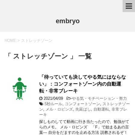
embryo
HOME
>
ストレッチゾーン
「 ストレッチゾーン 」 一覧
「待っていても決してやる気にはならな
い」：コンフォートゾーン内の自動運
転・非常ブレーキ
2021/04/09
-
やる気・モチベーション・努力
5秒ルール
,
コンフォートゾーン
,
ストレッチゾー
ン
,
メル・ロビンズ
,
先延ばし
,
自動運転
,
非常ブレ
ーキ
探しものしてて動画に行き当たったので、勉強がて
らのメモ。 メル・ロビンズ 「F」で始まるあの言
葉― 自分をだますのを止める方法 説教されるぞ！