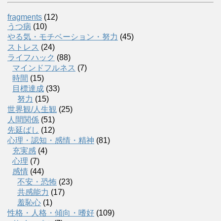
fragments
(12)
うつ病
(10)
やる気・モチベーション・努力
(45)
ストレス
(24)
ライフハック
(88)
マインドフルネス
(7)
時間
(15)
目標達成
(33)
努力
(15)
世界観/人生観
(25)
人間関係
(51)
先延ばし
(12)
心理・認知・感情・精神
(81)
充実感
(4)
心理
(7)
感情
(44)
不安・恐怖
(23)
共感能力
(17)
羞恥心
(1)
性格・人格・傾向・嗜好
(109)