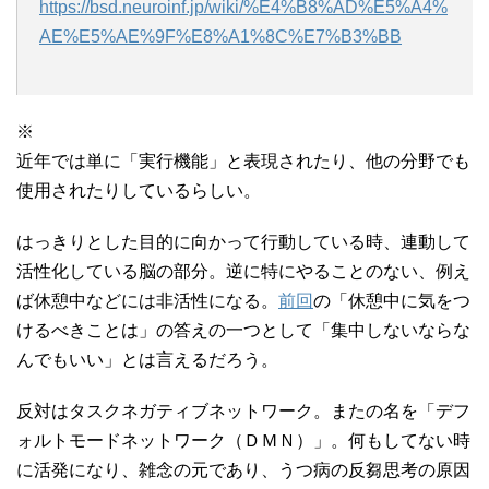
https://bsd.neuroinf.jp/wiki/%E4%B8%AD%E5%A4%
AE%E5%AE%9F%E8%A1%8C%E7%B3%BB
※
近年では単に「実行機能」と表現されたり、他の分野でも
使用されたりしているらしい。
はっきりとした目的に向かって行動している時、連動して
活性化している脳の部分。逆に特にやることのない、例え
ば休憩中などには非活性になる。
前回
の「休憩中に気をつ
けるべきことは」の答えの一つとして「集中しないならな
んでもいい」とは言えるだろう。
反対はタスクネガティブネットワーク。またの名を「デフ
ォルトモードネットワーク（ＤＭＮ）」。何もしてない時
に活発になり、雑念の元であり、うつ病の反芻思考の原因