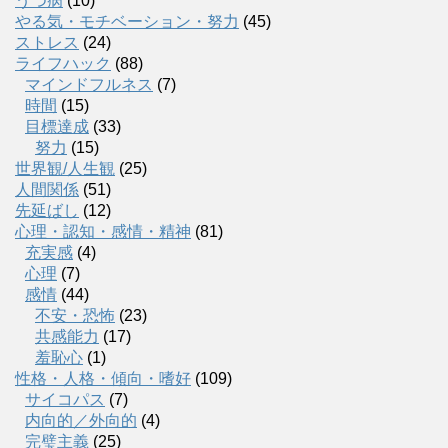
うつ病
(10)
やる気・モチベーション・努力
(45)
ストレス
(24)
ライフハック
(88)
マインドフルネス
(7)
時間
(15)
目標達成
(33)
努力
(15)
世界観/人生観
(25)
人間関係
(51)
先延ばし
(12)
心理・認知・感情・精神
(81)
充実感
(4)
心理
(7)
感情
(44)
不安・恐怖
(23)
共感能力
(17)
羞恥心
(1)
性格・人格・傾向・嗜好
(109)
サイコパス
(7)
内向的／外向的
(4)
完璧主義
(25)