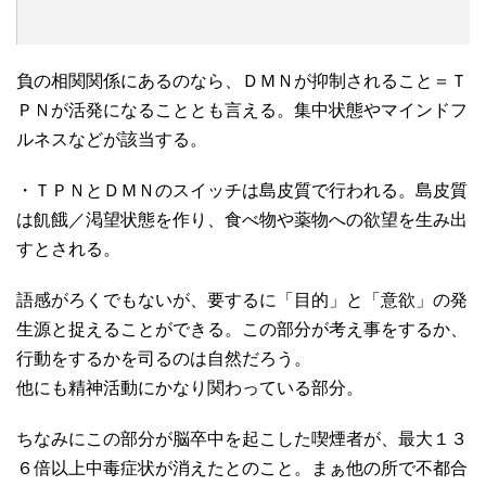
負の相関関係にあるのなら、ＤＭＮが抑制されること＝Ｔ
ＰＮが活発になることとも言える。集中状態やマインドフ
ルネスなどが該当する。
・ＴＰＮとＤＭＮのスイッチは島皮質で行われる。島皮質
は飢餓／渇望状態を作り、食べ物や薬物への欲望を生み出
すとされる。
語感がろくでもないが、要するに「目的」と「意欲」の発
生源と捉えることができる。この部分が考え事をするか、
行動をするかを司るのは自然だろう。
他にも精神活動にかなり関わっている部分。
ちなみにこの部分が脳卒中を起こした喫煙者が、最大１３
６倍以上中毒症状が消えたとのこと。まぁ他の所で不都合