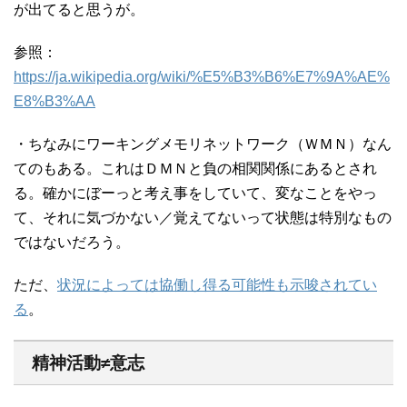
が出てると思うが。
参照：
https://ja.wikipedia.org/wiki/%E5%B3%B6%E7%9A%AE%
E8%B3%AA
・ちなみにワーキングメモリネットワーク（ＷＭＮ）なん
てのもある。これはＤＭＮと負の相関関係にあるとされ
る。確かにぼーっと考え事をしていて、変なことをやっ
て、それに気づかない／覚えてないって状態は特別なもの
ではないだろう。
ただ、
状況によっては協働し得る可能性も示唆されてい
る
。
精神活動≠意志