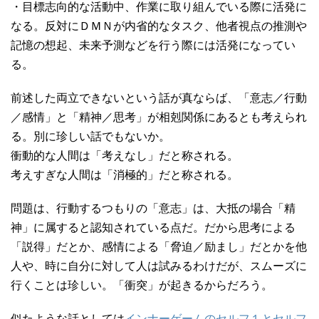
・目標志向的な活動中、作業に取り組んでいる際に活発に
なる。反対にＤＭＮが内省的なタスク、他者視点の推測や
記憶の想起、未来予測などを行う際には活発になってい
る。
前述した両立できないという話が真ならば、「意志／行動
／感情」と「精神／思考」が相剋関係にあるとも考えられ
る。別に珍しい話でもないか。
衝動的な人間は「考えなし」だと称される。
考えすぎな人間は「消極的」だと称される。
問題は、行動するつもりの「意志」は、大抵の場合「精
神」に属すると認知されている点だ。だから思考による
「説得」だとか、感情による「脅迫／励まし」だとかを他
人や、時に自分に対して人は試みるわけだが、スムーズに
行くことは珍しい。「衝突」が起きるからだろう。
似たような話としては
インナーゲームのセルフ１とセルフ