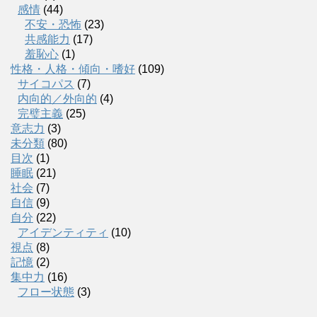
感情
(44)
不安・恐怖
(23)
共感能力
(17)
羞恥心
(1)
性格・人格・傾向・嗜好
(109)
サイコパス
(7)
内向的／外向的
(4)
完璧主義
(25)
意志力
(3)
未分類
(80)
目次
(1)
睡眠
(21)
社会
(7)
自信
(9)
自分
(22)
アイデンティティ
(10)
視点
(8)
記憶
(2)
集中力
(16)
フロー状態
(3)