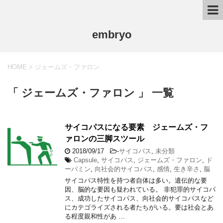
embryo
HOME
>
ジェームズ・ファロン
「 ジェームズ・ファロン 」 一覧
サイコパスになる要素 ジェームズ・フ
ァロンの三脚スツール
2018/09/17
-
サイコパス
,
未分類
Capsule
,
サイコパス
,
ジェームズ・ファロン
,
ド
ーパミン
,
向社会的サイコパス
,
感情
,
生き辛さ
,
脳
サイコパス特性を持つ者自体は多い。遺伝的な要
因、脳的な要因も疑われている。 非犯罪的サイコパ
ス、成功したサイコパス、向社会的サイコパスなど
にカテゴライズされる者たちがいる。要は社会とあ
る程度親和性があ …