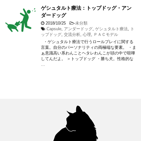
ゲシュタルト療法：トップドッグ・アン
ダードッグ
2018/10/25
-
未分類
Capsule
,
アンダードッグ
,
ゲシュタルト療法
,
ト
ップドッグ
,
交流分析
,
心理
,
ＰＡＣモデル
・ゲシュタルト療法で行うロールプレイに関する
言葉。自分のパーソナリティの両極端な要素。 ・ま
ぁ意識高い系わんことヘタレわんこが頭の中で喧嘩
してんだよ。 ＞トップドッグ ・勝ち犬。性格的な
…