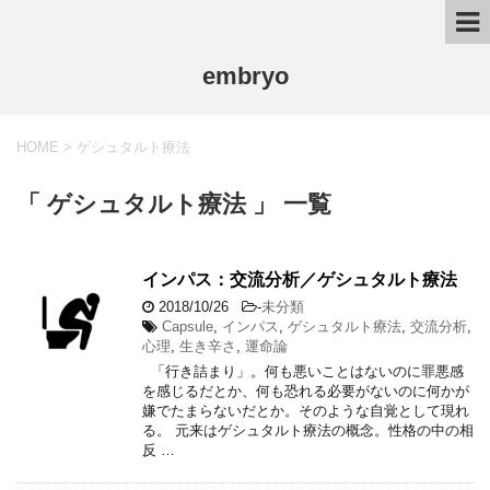
embryo
HOME
>
ゲシュタルト療法
「 ゲシュタルト療法 」 一覧
インパス：交流分析／ゲシュタルト療法
2018/10/26
-
未分類
Capsule
,
インパス
,
ゲシュタルト療法
,
交流分析
,
心理
,
生き辛さ
,
運命論
「行き詰まり」。何も悪いことはないのに罪悪感
を感じるだとか、何も恐れる必要がないのに何かが
嫌でたまらないだとか。そのような自覚として現れ
る。 元来はゲシュタルト療法の概念。性格の中の相
反 …