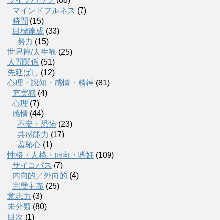
ライフハック
(88)
マインドフルネス
(7)
時間
(15)
目標達成
(33)
努力
(15)
世界観/人生観
(25)
人間関係
(51)
先延ばし
(12)
心理・認知・感情・精神
(81)
充実感
(4)
心理
(7)
感情
(44)
不安・恐怖
(23)
共感能力
(17)
羞恥心
(1)
性格・人格・傾向・嗜好
(109)
サイコパス
(7)
内向的／外向的
(4)
完璧主義
(25)
意志力
(3)
未分類
(80)
目次
(1)