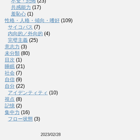
不安・恐怖
(23)
共感能力
(17)
羞恥心
(1)
性格・人格・傾向・嗜好
(109)
サイコパス
(7)
内向的／外向的
(4)
完璧主義
(25)
意志力
(3)
未分類
(80)
目次
(1)
睡眠
(21)
社会
(7)
自信
(9)
自分
(22)
アイデンティティ
(10)
視点
(8)
記憶
(2)
集中力
(16)
フロー状態
(3)
2023/02/28