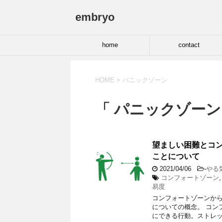
embryo
home
contact
HOME
>
パニックゾーン
「 パニックゾーン
望ましい困難とコ
ことについて
2021/04/06
-
やる
コンフォートゾーン
易度
コンフォートゾーンか
についての概念。 コン
にできる行動。ストレッ