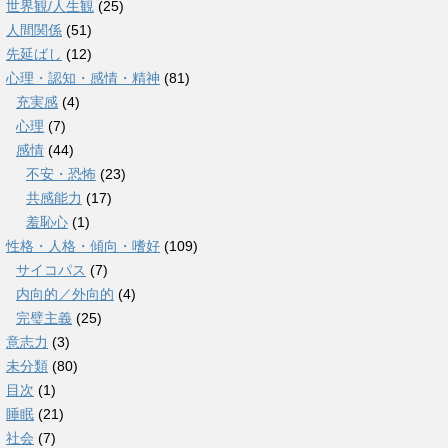
世界観/人生観
(25)
人間関係
(51)
先延ばし
(12)
心理・認知・感情・精神
(81)
充実感
(4)
心理
(7)
感情
(44)
不安・恐怖
(23)
共感能力
(17)
羞恥心
(1)
性格・人格・傾向・嗜好
(109)
サイコパス
(7)
内向的／外向的
(4)
完璧主義
(25)
意志力
(3)
未分類
(80)
目次
(1)
睡眠
(21)
社会
(7)