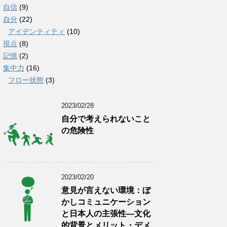
自信
(9)
自分
(22)
アイデンティティ
(10)
視点
(8)
記憶
(2)
集中力
(16)
フロー状態
(3)
2023/02/28
自分で考えられないこと
の危険性
2023/02/20
意見が言えない環境：ぼ
かしコミュニケーション
と日本人の主張性―文化
的背景とメリット・デメ