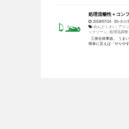
処理流暢性＋コン
2019/07/24
-
未分
めんどくさい
,
アイ
ックゾーン
,
処理流調整
三身合体事故。 うま
簡単に言えば「やりやす