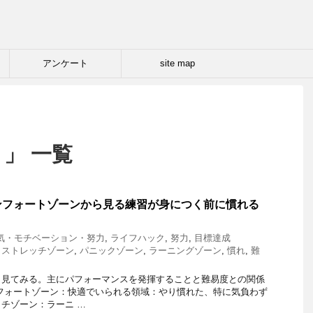
アンケート
site map
 」 一覧
ンフォートゾーンから見る練習が身につく前に慣れる
気・モチベーション・努力
,
ライフハック
,
努力
,
目標達成
,
ストレッチゾーン
,
パニックゾーン
,
ラーニングゾーン
,
慣れ
,
難
ら見てみる。主にパフォーマンスを発揮することと難易度との関係
フォートゾーン：快適でいられる領域：やり慣れた、特に気負わず
チゾーン：ラーニ …