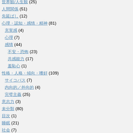
世界観/人生観
(25)
人間関係
(51)
先延ばし
(12)
心理・認知・感情・精神
(81)
充実感
(4)
心理
(7)
感情
(44)
不安・恐怖
(23)
共感能力
(17)
羞恥心
(1)
性格・人格・傾向・嗜好
(109)
サイコパス
(7)
内向的／外向的
(4)
完璧主義
(25)
意志力
(3)
未分類
(80)
目次
(1)
睡眠
(21)
社会
(7)