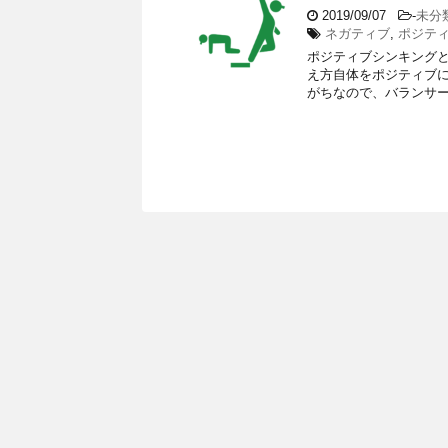
2019/09/07
-
未分
ネガティブ
,
ポジテ
ポジティブシンキングと
え方自体をポジティブに
がちなので、バランサー