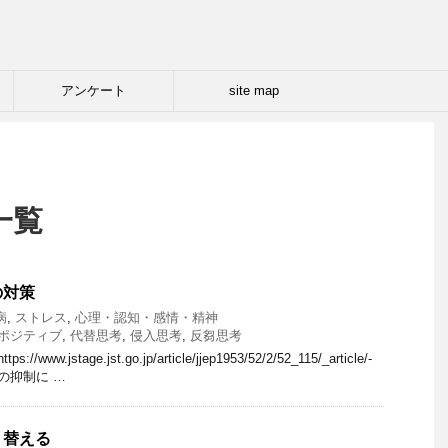
アンケート
site map
一覧
の対策
病
,
ストレス
,
心理・認知・感情・精神
ポジティブ
,
代替思考
,
侵入思考
,
反芻思考
ww.jstage.jst.go.jp/article/jjep1953/52/2/52_115/_article/-
思考の抑制に …
り替える