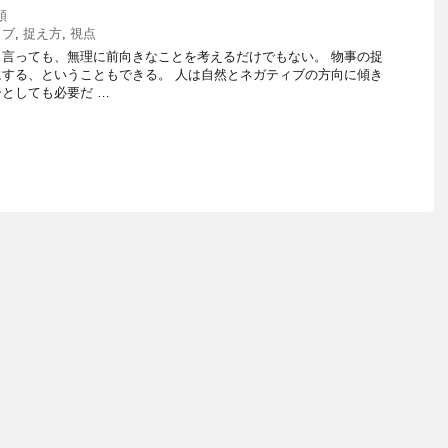
類
ィブ
,
捉え方
,
視点
言っても、無理に前向きなことを考えるだけでもない。 物事の捉
する、ということもできる。 人は自然とネガティブの方向に傾き
としても必要だ …