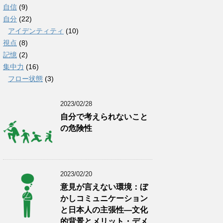
自信
(9)
自分
(22)
アイデンティティ
(10)
視点
(8)
記憶
(2)
集中力
(16)
フロー状態
(3)
2023/02/28
自分で考えられないこと
の危険性
2023/02/20
意見が言えない環境：ぼ
かしコミュニケーション
と日本人の主張性―文化
的背景とメリット・デメ