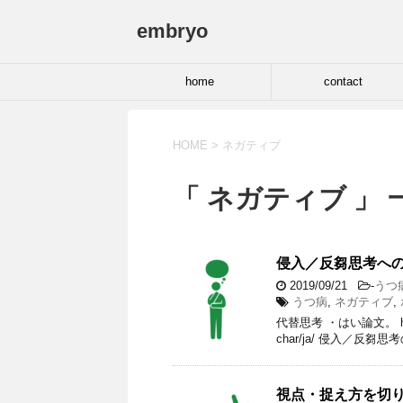
embryo
home
contact
HOME
>
ネガティブ
「 ネガティブ 」 
侵入／反芻思考へ
2019/09/21
-
うつ
うつ病
,
ネガティブ
,
代替思考 ・はい論文。 https://w
char/ja/ 侵入／反芻
視点・捉え方を切