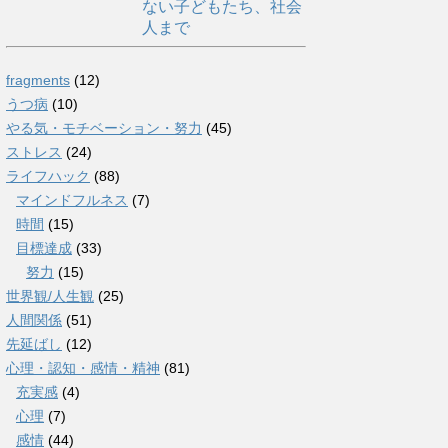
ない子どもたち、社会
人まで
fragments
(12)
うつ病
(10)
やる気・モチベーション・努力
(45)
ストレス
(24)
ライフハック
(88)
マインドフルネス
(7)
時間
(15)
目標達成
(33)
努力
(15)
世界観/人生観
(25)
人間関係
(51)
先延ばし
(12)
心理・認知・感情・精神
(81)
充実感
(4)
心理
(7)
感情
(44)