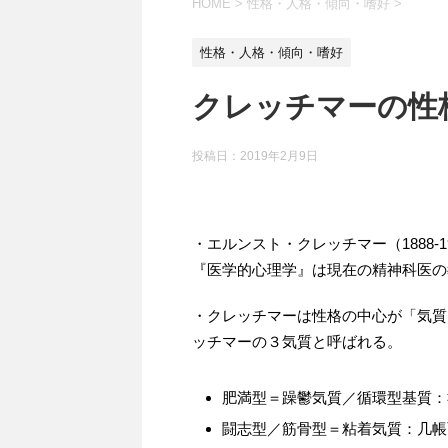
HOME
>
性格・人格・傾向・嗜好
>
性格・人格・傾向・嗜好
クレッチマーの性
投稿日：
2019年2月9日
・エルンスト・クレッチマー（1888
『医学的心理学』は現在の精神科医の
・クレッチマーは性格の中心が「気質
ッチマーの３気質と呼ばれる。
肥満型＝躁鬱気質／循環型基質：
闘志型／筋骨型＝粘着気質：几帳