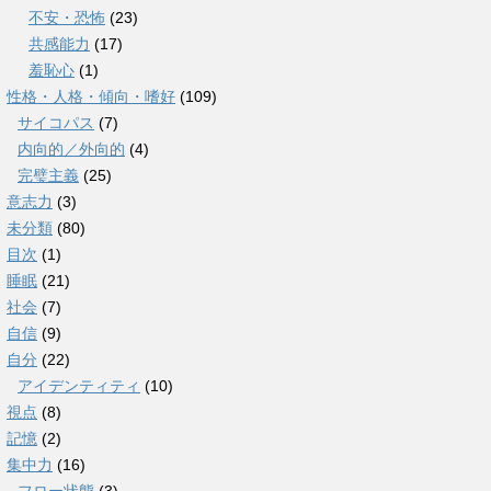
不安・恐怖
(23)
共感能力
(17)
羞恥心
(1)
性格・人格・傾向・嗜好
(109)
サイコパス
(7)
内向的／外向的
(4)
完璧主義
(25)
意志力
(3)
未分類
(80)
目次
(1)
睡眠
(21)
社会
(7)
自信
(9)
自分
(22)
アイデンティティ
(10)
視点
(8)
記憶
(2)
集中力
(16)
フロー状態
(3)