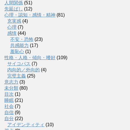
人間関係
(51)
先延ばし
(12)
心理・認知・感情・精神
(81)
充実感
(4)
心理
(7)
感情
(44)
不安・恐怖
(23)
共感能力
(17)
羞恥心
(1)
性格・人格・傾向・嗜好
(109)
サイコパス
(7)
内向的／外向的
(4)
完璧主義
(25)
意志力
(3)
未分類
(80)
目次
(1)
睡眠
(21)
社会
(7)
自信
(9)
自分
(22)
アイデンティティ
(10)