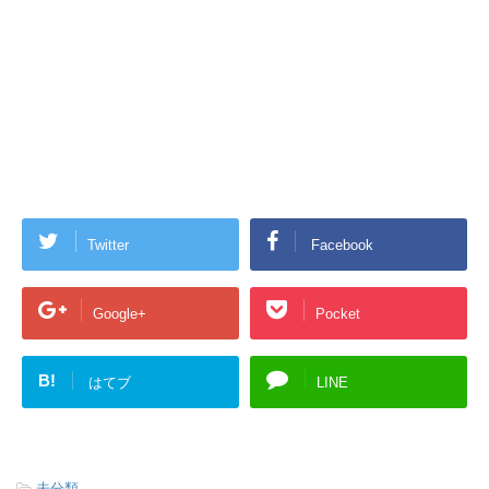
Twitter
Facebook
Google+
Pocket
B!
はてブ
LINE
-
未分類