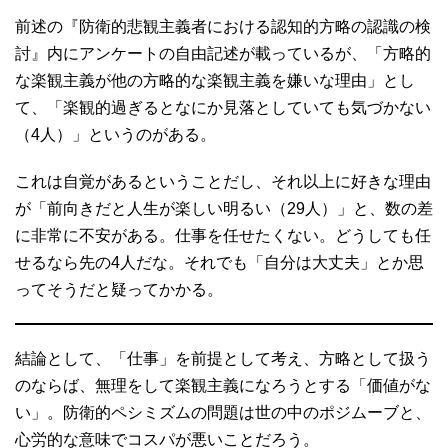
前述の『防衛的悲観主義者における認知的方略の認識の検
討』内にアンケートの自由記述が載っているが、「方略的
な楽観主義が他の方略的な楽観主義を嫌いな理由」とし
て、「楽観的過ぎるとなにか見落としていても気づかない
（4人）」というのがある。
これは自覚があるということだし、それ以上に好きな理由
が「前向きだと人生が楽しい明るい（29人）」と、数の差
に非常に不安がある。仕事を任せたくない。どうしても任
せるなら先の4人だな。それでも「自分は大丈夫」とか思
ってそうだと疑ってかかる。
結論として、「仕事」を前提として考え、方略として扱う
のならば、無理をして楽観主義になろうとする「価値がな
い」。防衛的ペシミズムの問題は世の中のポジムーブと、
心労的な意味でコスパが悪いことだろう。