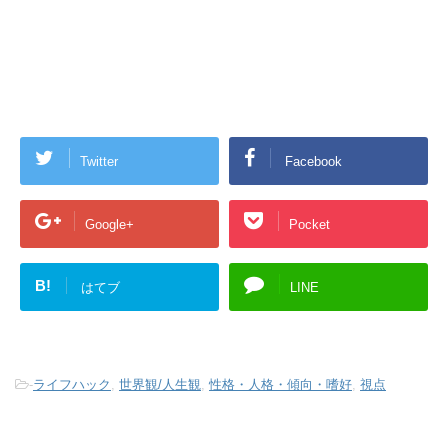
Twitter
Facebook
Google+
Pocket
B!
はてブ
LINE
-
ライフハック
,
世界観/人生観
,
性格・人格・傾向・嗜好
,
視点