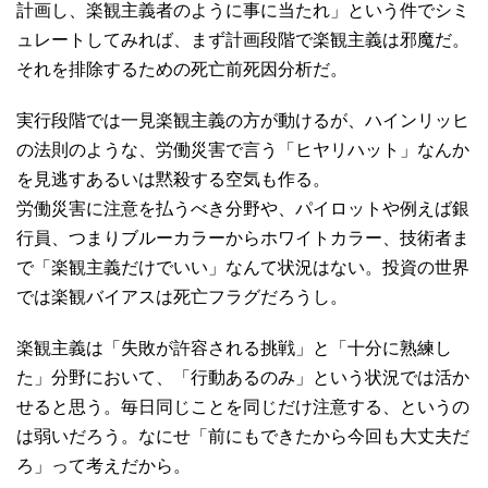
計画し、楽観主義者のように事に当たれ」という件でシミ
ュレートしてみれば、まず計画段階で楽観主義は邪魔だ。
それを排除するための死亡前死因分析だ。
実行段階では一見楽観主義の方が動けるが、ハインリッヒ
の法則のような、労働災害で言う「ヒヤリハット」なんか
を見逃すあるいは黙殺する空気も作る。
労働災害に注意を払うべき分野や、パイロットや例えば銀
行員、つまりブルーカラーからホワイトカラー、技術者ま
で「楽観主義だけでいい」なんて状況はない。投資の世界
では楽観バイアスは死亡フラグだろうし。
楽観主義は「失敗が許容される挑戦」と「十分に熟練し
た」分野において、「行動あるのみ」という状況では活か
せると思う。毎日同じことを同じだけ注意する、というの
は弱いだろう。なにせ「前にもできたから今回も大丈夫だ
ろ」って考えだから。