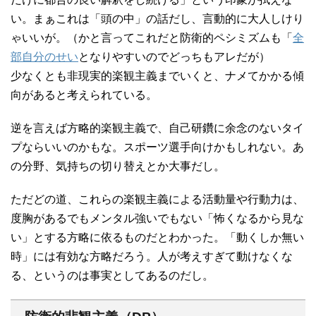
い。まぁこれは「頭の中」の話だし、言動的に大人しけり
ゃいいが。（かと言ってこれだと防衛的ペシミズムも「
全
部自分のせい
となりやすいのでどっちもアレだが）
少なくとも非現実的楽観主義までいくと、ナメてかかる傾
向があると考えられている。
逆を言えば方略的楽観主義で、自己研鑽に余念のないタイ
プならいいのかもな。スポーツ選手向けかもしれない。あ
の分野、気持ちの切り替えとか大事だし。
ただどの道、これらの楽観主義による活動量や行動力は、
度胸があるでもメンタル強いでもない「怖くなるから見な
い」とする方略に依るものだとわかった。「動くしか無い
時」には有効な方略だろう。人が考えすぎて動けなくな
る、というのは事実としてあるのだし。