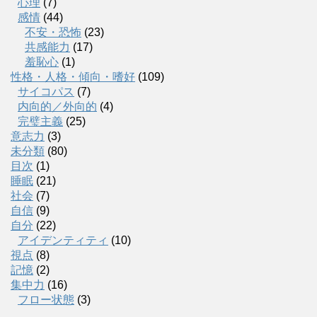
心理
(7)
感情
(44)
不安・恐怖
(23)
共感能力
(17)
羞恥心
(1)
性格・人格・傾向・嗜好
(109)
サイコパス
(7)
内向的／外向的
(4)
完璧主義
(25)
意志力
(3)
未分類
(80)
目次
(1)
睡眠
(21)
社会
(7)
自信
(9)
自分
(22)
アイデンティティ
(10)
視点
(8)
記憶
(2)
集中力
(16)
フロー状態
(3)