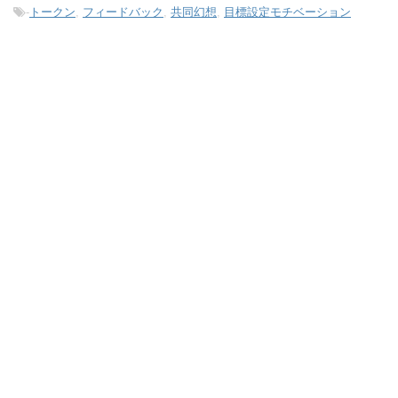
-
トークン
,
フィードバック
,
共同幻想
,
目標設定モチベーション