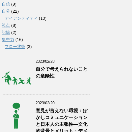
自信
(9)
自分
(22)
アイデンティティ
(10)
視点
(8)
記憶
(2)
集中力
(16)
フロー状態
(3)
2023/02/28
自分で考えられないこと
の危険性
2023/02/20
意見が言えない環境：ぼ
かしコミュニケーション
と日本人の主張性―文化
的背景とメリット・デメ