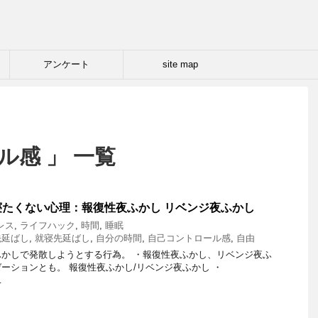
アンケート
site map
ル感 」 一覧
たくない心理：報復性夜ふかし リベンジ夜ふかし
レス
,
ライフハック
,
時間
,
睡眠
先延ばし
,
就寝先延ばし
,
自分の時間
,
自己コントロール感
,
自由
かしで発散しようとする行為。 ・報復性夜ふかし、リベンジ夜ふ
ーションとも。 報復性夜ふかし/リベンジ夜ふかし ・
…