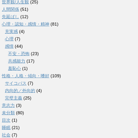
世界観/人生観
(25)
人間関係
(51)
先延ばし
(12)
心理・認知・感情・精神
(81)
充実感
(4)
心理
(7)
感情
(44)
不安・恐怖
(23)
共感能力
(17)
羞恥心
(1)
性格・人格・傾向・嗜好
(109)
サイコパス
(7)
内向的／外向的
(4)
完璧主義
(25)
意志力
(3)
未分類
(80)
目次
(1)
睡眠
(21)
社会
(7)