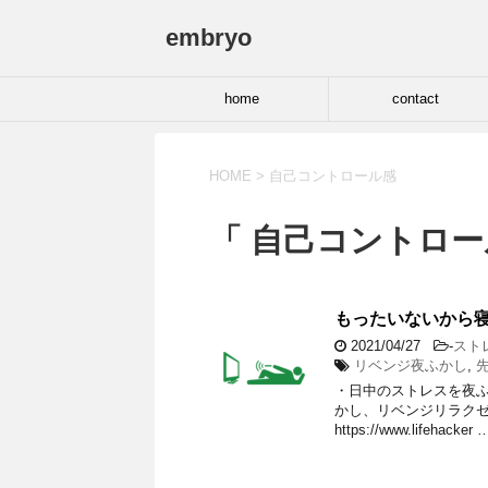
embryo
home
contact
HOME
>
自己コントロール感
「 自己コントロー
もったいないから寝
2021/04/27
-
スト
リベンジ夜ふかし
,
・日中のストレスを夜ふ
かし、リベンジリラクゼ
https://www.lifehacker 