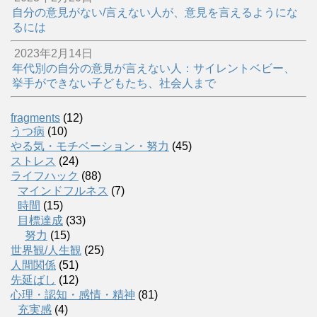
自分の意見がない/言えない人が、意見を言えるようにな
るには
2023年2月14日
年代別の自分の意見が言えない人：サイレントベビー、
挙手ができない子どもたち、社会人まで
fragments
(12)
うつ病
(10)
やる気・モチベーション・努力
(45)
ストレス
(24)
ライフハック
(88)
マインドフルネス
(7)
時間
(15)
目標達成
(33)
努力
(15)
世界観/人生観
(25)
人間関係
(51)
先延ばし
(12)
心理・認知・感情・精神
(81)
充実感
(4)