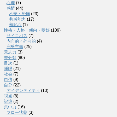
心理
(7)
感情
(44)
不安・恐怖
(23)
共感能力
(17)
羞恥心
(1)
性格・人格・傾向・嗜好
(109)
サイコパス
(7)
内向的／外向的
(4)
完璧主義
(25)
意志力
(3)
未分類
(80)
目次
(1)
睡眠
(21)
社会
(7)
自信
(9)
自分
(22)
アイデンティティ
(10)
視点
(8)
記憶
(2)
集中力
(16)
フロー状態
(3)