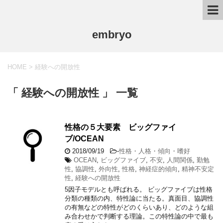
embryo
HOME
>
経験への開放性
「 経験への開放性 」 一覧
性格の５大要素 ビッグファイ
ブ/OCEAN
2018/09/19
-
性格・人格・傾向・嗜好
OCEAN
,
ビッグファイブ
,
不安
,
人間関係
,
勤勉
性
,
協調性
,
外向性
,
性格
,
神経症的傾向
,
精神不安定
性
,
経験への開放性
5因子モデルとも呼ばれる。 ビッグファイブは性格
分類の種類の内、特性論に当たる。真面目、協調性
の有無などの特性がどのくらいあり、どのような組
み合わせかで判断する理論。この特性論の中で最も