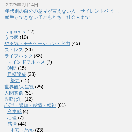
2023年2月14日
年代別の自分の意見が言えない人：サイレントベビー、
挙手ができない子どもたち、社会人まで
fragments
(12)
うつ病
(10)
やる気・モチベーション・努力
(45)
ストレス
(24)
ライフハック
(88)
マインドフルネス
(7)
時間
(15)
目標達成
(33)
努力
(15)
世界観/人生観
(25)
人間関係
(51)
先延ばし
(12)
心理・認知・感情・精神
(81)
充実感
(4)
心理
(7)
感情
(44)
不安・恐怖
(23)