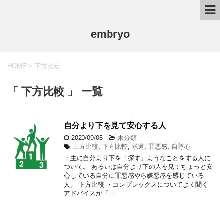
embryo
HOME
>
下方比較
「 下方比較 」 一覧
自分より下を見て安心する人
2020/09/05
-
未分類
上方比較
,
下方比較
,
求道
,
罪悪感
,
自尊心
・主に自分より下を「探す」ようなことをする人に
ついて。 あるいは自分より下の人を見てちょっと安
心している自分に罪悪感やら嫌悪感を感じている
人。 下方比較 ・コンプレックスについてよく聞く
アドバイスが「 …