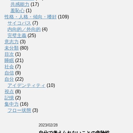
共感能力
(17)
羞恥心
(1)
性格・人格・傾向・嗜好
(109)
サイコパス
(7)
内向的／外向的
(4)
完璧主義
(25)
意志力
(3)
未分類
(80)
目次
(1)
睡眠
(21)
社会
(7)
自信
(9)
自分
(22)
アイデンティティ
(10)
視点
(8)
記憶
(2)
集中力
(16)
フロー状態
(3)
2023/02/28
自分で考えられないことの危険性