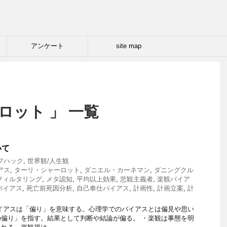
アンケート
site map
ロット 」 一覧
いて
フハック
,
世界観/人生観
アス
,
ターリ・シャーロット
,
ダニエル・カーネマン
,
ダニングクル
フィルタリング
,
メタ認知
,
平均以上効果
,
悲観主義者
,
楽観バイア
バイアス
,
死亡前死因分析
,
自己奉仕バイアス
,
計画性
,
計画立案
,
計
イアスは「偏り」を意味する。心理学でのバイアスとは偏見や思い
偏り」を指す。結果として判断や結論が偏る。 ・楽観は事態を明