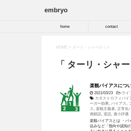
embryo
home
contact
HOME
>
ターリ・シャーロット
「 ターリ・シャー
楽観バイアスにつ
2021/03/23
-
ライ
カタストロフィバイ
ーガー効果
,
バイアス
,
ス
,
楽観主義者
,
正常化
画錯誤
,
逆説
,
過小評価
楽観バイアスとは ・バ
込みなど「指向や認知の