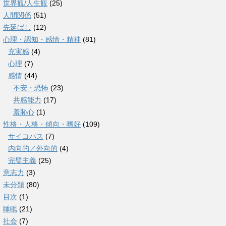
世界観/人生観
(25)
人間関係
(51)
先延ばし
(12)
心理・認知・感情・精神
(81)
充実感
(4)
心理
(7)
感情
(44)
不安・恐怖
(23)
共感能力
(17)
羞恥心
(1)
性格・人格・傾向・嗜好
(109)
サイコパス
(7)
内向的／外向的
(4)
完璧主義
(25)
意志力
(3)
未分類
(80)
目次
(1)
睡眠
(21)
社会
(7)