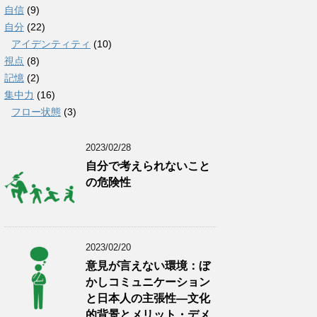
自信
(9)
自分
(22)
アイデンティティ
(10)
視点
(8)
記憶
(2)
集中力
(16)
フロー状態
(3)
2023/02/28
自分で考えられないこと
の危険性
2023/02/20
意見が言えない環境：ぼ
かしコミュニケーション
と日本人の主張性―文化
的背景とメリット・デメ