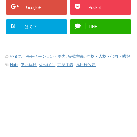
Google+
Pocket
B!
はてブ
LINE
-
やる気・モチベーション・努力
,
完璧主義
,
性格・人格・傾向・嗜好
-
Note
,
アハ体験
,
先延ばし
,
完璧主義
,
高目標設定