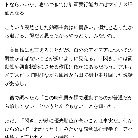
トならいいが、思いつきでは計画実行能力にはマイナス評
価となる。
こういう漠然とした効率主義は結構多い。損だと思ったか
ら避ける、得だと思ったからやっとく、みたいな。
・高目標にも言えることだが、自分のアイデアについての
耐性がほぼないことが多いように見える。「閃き」には衝
動性や興奮状態にさせる作用は確かにあるだろう。アルキ
メデスだって叫びながら風呂から出て街中走り回った逸話
があるし。
…後で調べたら「この時代男が裸で運動するのが普通だか
ら珍しくない」というとんでもないことを知った。
ただ、「閃き」が妙に優先順位が高いことは事実だ。何か
ひらめいて「わかった！」みたいな感覚は心理学で「アハ
体験」と言われる。この特徴で、