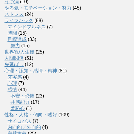
うつ病
(10)
やる気・モチベーション・努力
(45)
ストレス
(24)
ライフハック
(88)
マインドフルネス
(7)
時間
(15)
目標達成
(33)
努力
(15)
世界観/人生観
(25)
人間関係
(51)
先延ばし
(12)
心理・認知・感情・精神
(81)
充実感
(4)
心理
(7)
感情
(44)
不安・恐怖
(23)
共感能力
(17)
羞恥心
(1)
性格・人格・傾向・嗜好
(109)
サイコパス
(7)
内向的／外向的
(4)
完璧主義
(25)