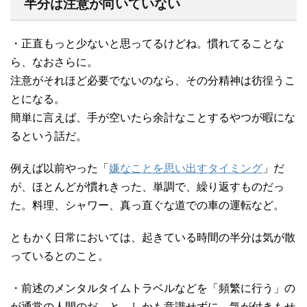
半分は注意が向いていない
・正直もっと少ないと思ってるけどね。慣れてることな
ら、なおさらに。
注意がそれほど必要でないのなら、その分精神は彷徨うこ
とになる。
簡単に言えば、手が空いたら余計なことするやつが暇にな
るという話だ。
例えば以前やった「
嫌なことを思い出すタイミング
」だ
が、ほとんどが慣れきった、単調で、繰り返すものだっ
た。料理、シャワー、真っ直ぐな道での車の運転など。
ともかく日常においては、起きている時間の半分は気が散
っているとのこと。
・前述のメンタルタイムトラベルなどを「頻繁に行う」の
が通常の人間のだ、と。しかも意識せずに、気が付きもせ