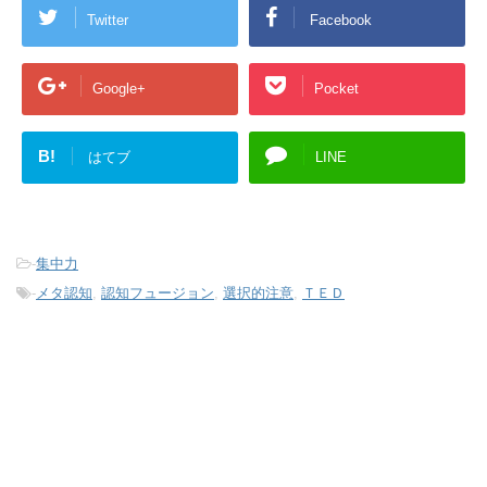
Twitter
Facebook
Google+
Pocket
B!
はてブ
LINE
-
集中力
-
メタ認知
,
認知フュージョン
,
選択的注意
,
ＴＥＤ