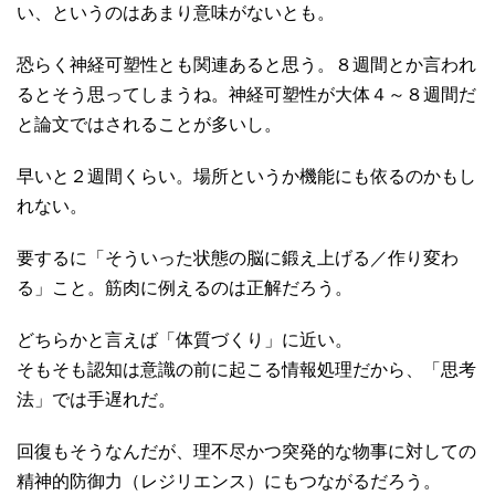
い、というのはあまり意味がないとも。
恐らく神経可塑性とも関連あると思う。８週間とか言われ
るとそう思ってしまうね。神経可塑性が大体４～８週間だ
と論文ではされることが多いし。
早いと２週間くらい。場所というか機能にも依るのかもし
れない。
要するに「そういった状態の脳に鍛え上げる／作り変わ
る」こと。筋肉に例えるのは正解だろう。
どちらかと言えば「体質づくり」に近い。
そもそも認知は意識の前に起こる情報処理だから、「思考
法」では手遅れだ。
回復もそうなんだが、理不尽かつ突発的な物事に対しての
精神的防御力（レジリエンス）にもつながるだろう。