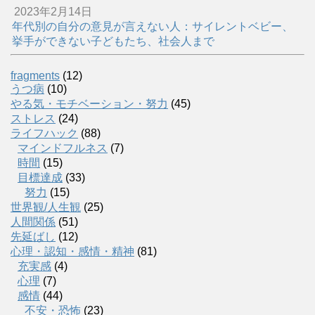
2023年2月14日
年代別の自分の意見が言えない人：サイレントベビー、
挙手ができない子どもたち、社会人まで
fragments
(12)
うつ病
(10)
やる気・モチベーション・努力
(45)
ストレス
(24)
ライフハック
(88)
マインドフルネス
(7)
時間
(15)
目標達成
(33)
努力
(15)
世界観/人生観
(25)
人間関係
(51)
先延ばし
(12)
心理・認知・感情・精神
(81)
充実感
(4)
心理
(7)
感情
(44)
不安・恐怖
(23)