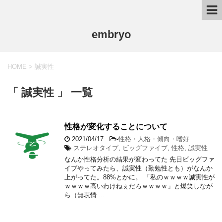
embryo
HOME
>
誠実性
「 誠実性 」 一覧
性格が変化することについて
2021/04/17
-
性格・人格・傾向・嗜好
ステレオタイプ
,
ビッグファイブ
,
性格
,
誠実性
なんか性格分析の結果が変わってた 先日ビッグファ
イブやってみたら、誠実性（勤勉性とも）がなんか
上がってた。88%とかに。 「私のｗｗｗｗ誠実性が
ｗｗｗｗ高いわけねぇだろｗｗｗｗ」と爆笑しなが
ら（無表情 …