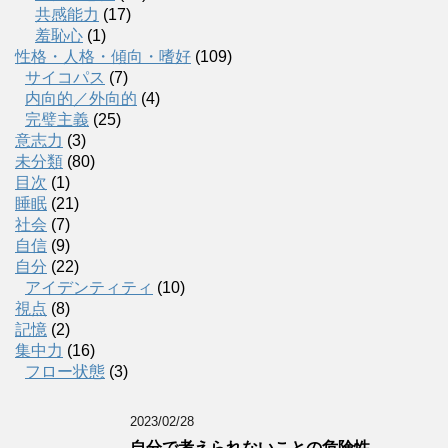
共感能力
(17)
羞恥心
(1)
性格・人格・傾向・嗜好
(109)
サイコパス
(7)
内向的／外向的
(4)
完璧主義
(25)
意志力
(3)
未分類
(80)
目次
(1)
睡眠
(21)
社会
(7)
自信
(9)
自分
(22)
アイデンティティ
(10)
視点
(8)
記憶
(2)
集中力
(16)
フロー状態
(3)
2023/02/28
自分で考えられないことの危険性