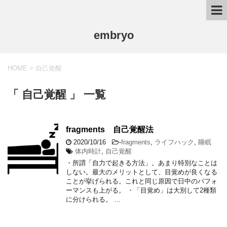
embryo
HOME
>
自己覚醒
「 自己覚醒 」 一覧
fragments 自己覚醒法
2020/10/16
-
fragments
,
ライフハック
,
睡眠
体内時計
,
自己覚醒
・所謂「自力で起きる方法」。あまり特別なことは
しない。最大のメリットとして、目覚めが良くなる
ことが挙げられる。これと同じ原因で日中のパフォ
ーマンスも上がる。 ・「目覚め」は大別して2種類
に分けられる。 …