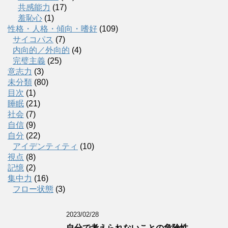
共感能力
(17)
羞恥心
(1)
性格・人格・傾向・嗜好
(109)
サイコパス
(7)
内向的／外向的
(4)
完璧主義
(25)
意志力
(3)
未分類
(80)
目次
(1)
睡眠
(21)
社会
(7)
自信
(9)
自分
(22)
アイデンティティ
(10)
視点
(8)
記憶
(2)
集中力
(16)
フロー状態
(3)
2023/02/28
自分で考えられないことの危険性