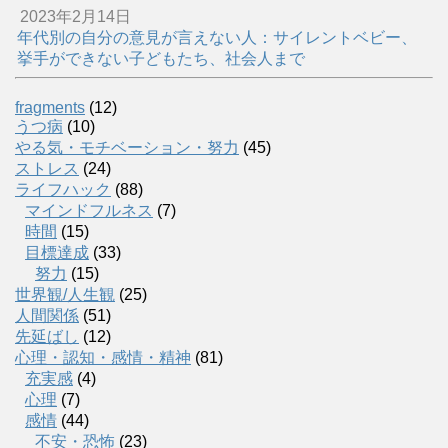
2023年2月14日
年代別の自分の意見が言えない人：サイレントベビー、
挙手ができない子どもたち、社会人まで
fragments
(12)
うつ病
(10)
やる気・モチベーション・努力
(45)
ストレス
(24)
ライフハック
(88)
マインドフルネス
(7)
時間
(15)
目標達成
(33)
努力
(15)
世界観/人生観
(25)
人間関係
(51)
先延ばし
(12)
心理・認知・感情・精神
(81)
充実感
(4)
心理
(7)
感情
(44)
不安・恐怖
(23)