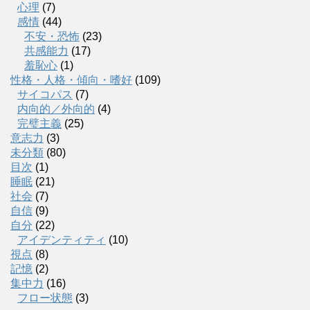
心理
(7)
感情
(44)
不安・恐怖
(23)
共感能力
(17)
羞恥心
(1)
性格・人格・傾向・嗜好
(109)
サイコパス
(7)
内向的／外向的
(4)
完璧主義
(25)
意志力
(3)
未分類
(80)
目次
(1)
睡眠
(21)
社会
(7)
自信
(9)
自分
(22)
アイデンティティ
(10)
視点
(8)
記憶
(2)
集中力
(16)
フロー状態
(3)