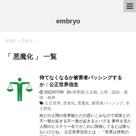
embryo
HOME
>
悪魔化
「 悪魔化 」 一覧
待てなくなるか被害者バッシングする
か：公正世界信念
2022/07/09
-
世界観/人生観
,
心理・認知・感
情・精神
公正世界
,
患者化
,
悪魔化
,
被害者バッシング
,
非
人間化
殆どの人間の世界観ただの思いこみなので現実との
不一致が起きる不一致が起きるとバグる 事件を見た
人間のヒステリー全てがこれに関係してるとは限ら
ないけどね。 公正世界信念とは ・『世界は突然の