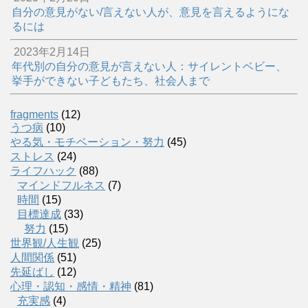
自分の意見がない/言えない人が、意見を言えるようにな
るには
2023年2月14日
年代別の自分の意見が言えない人：サイレントベビー、
挙手ができない子どもたち、社会人まで
fragments
(12)
うつ病
(10)
やる気・モチベーション・努力
(45)
ストレス
(24)
ライフハック
(88)
マインドフルネス
(7)
時間
(15)
目標達成
(33)
努力
(15)
世界観/人生観
(25)
人間関係
(51)
先延ばし
(12)
心理・認知・感情・精神
(81)
充実感
(4)