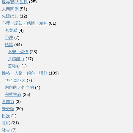
世界観/人生観
(25)
人間関係
(51)
先延ばし
(12)
心理・認知・感情・精神
(81)
充実感
(4)
心理
(7)
感情
(44)
不安・恐怖
(23)
共感能力
(17)
羞恥心
(1)
性格・人格・傾向・嗜好
(109)
サイコパス
(7)
内向的／外向的
(4)
完璧主義
(25)
意志力
(3)
未分類
(80)
目次
(1)
睡眠
(21)
社会
(7)