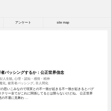
アンケート
site map
害者バッシングするか：公正世界信念
観/人生観
,
心理・認知・感情・精神
魔化
,
被害者バッシング
,
非人間化
だの思いこみなので現実との不一致が起きる不一致が起きるとバグ
ステリー全てがこれに関係してるとは限らないけどね。 公正世界
然の不運に見舞わ …