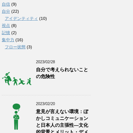
自信
(9)
自分
(22)
アイデンティティ
(10)
視点
(8)
記憶
(2)
集中力
(16)
フロー状態
(3)
2023/02/28
自分で考えられないこと
の危険性
2023/02/20
意見が言えない環境：ぼ
かしコミュニケーション
と日本人の主張性―文化
的背景とメリット・デメ