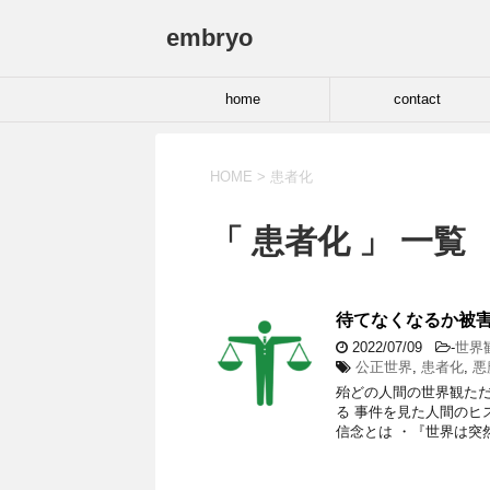
embryo
home
contact
HOME
>
患者化
「 患者化 」 一覧
待てなくなるか被
2022/07/09
-
世界
公正世界
,
患者化
,
悪
殆どの人間の世界観た
る 事件を見た人間のヒ
信念とは ・『世界は突