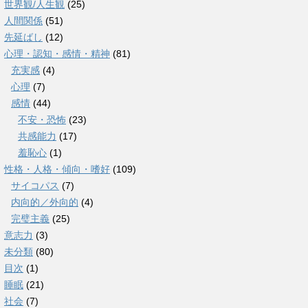
世界観/人生観
(25)
人間関係
(51)
先延ばし
(12)
心理・認知・感情・精神
(81)
充実感
(4)
心理
(7)
感情
(44)
不安・恐怖
(23)
共感能力
(17)
羞恥心
(1)
性格・人格・傾向・嗜好
(109)
サイコパス
(7)
内向的／外向的
(4)
完璧主義
(25)
意志力
(3)
未分類
(80)
目次
(1)
睡眠
(21)
社会
(7)