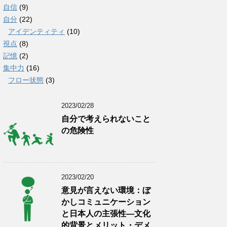
自信
(9)
自分
(22)
アイデンティティ
(10)
視点
(8)
記憶
(2)
集中力
(16)
フロー状態
(3)
2023/02/28
自分で考えられないこと
の危険性
2023/02/20
意見が言えない環境：ぼ
かしコミュニケーション
と日本人の主張性―文化
的背景とメリット・デメ