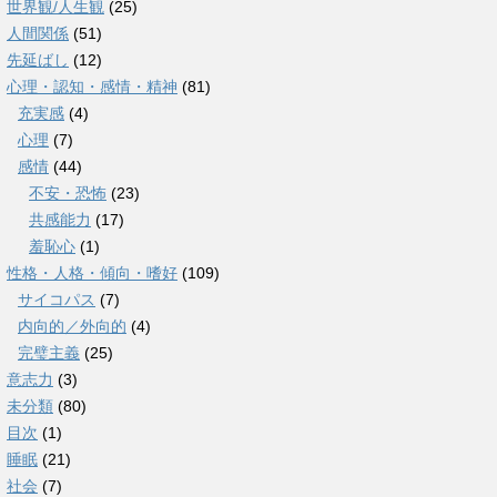
世界観/人生観
(25)
人間関係
(51)
先延ばし
(12)
心理・認知・感情・精神
(81)
充実感
(4)
心理
(7)
感情
(44)
不安・恐怖
(23)
共感能力
(17)
羞恥心
(1)
性格・人格・傾向・嗜好
(109)
サイコパス
(7)
内向的／外向的
(4)
完璧主義
(25)
意志力
(3)
未分類
(80)
目次
(1)
睡眠
(21)
社会
(7)