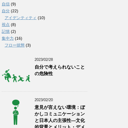
自信
(9)
自分
(22)
アイデンティティ
(10)
視点
(8)
記憶
(2)
集中力
(16)
フロー状態
(3)
2023/02/28
自分で考えられないこと
の危険性
2023/02/20
意見が言えない環境：ぼ
かしコミュニケーション
と日本人の主張性―文化
的背景とメリット・デメ