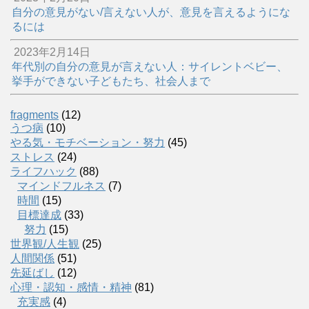
自分の意見がない/言えない人が、意見を言えるようにな
るには
2023年2月14日
年代別の自分の意見が言えない人：サイレントベビー、
挙手ができない子どもたち、社会人まで
fragments
(12)
うつ病
(10)
やる気・モチベーション・努力
(45)
ストレス
(24)
ライフハック
(88)
マインドフルネス
(7)
時間
(15)
目標達成
(33)
努力
(15)
世界観/人生観
(25)
人間関係
(51)
先延ばし
(12)
心理・認知・感情・精神
(81)
充実感
(4)