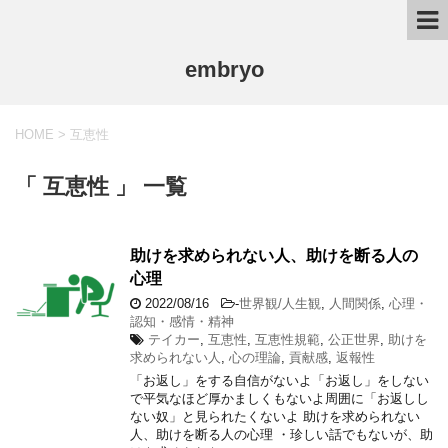
embryo
HOME
>
互恵性
「 互恵性 」 一覧
助けを求められない人、助けを断る人の
心理
2022/08/16
-
世界観/人生観
,
人間関係
,
心理・
認知・感情・精神
テイカー
,
互恵性
,
互恵性規範
,
公正世界
,
助けを
求められない人
,
心の理論
,
貢献感
,
返報性
「お返し」をする自信がないよ「お返し」をしない
で平気なほど厚かましくもないよ周囲に「お返しし
ない奴」と見られたくないよ 助けを求められない
人、助けを断る人の心理 ・珍しい話でもないが、助