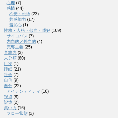
心理
(7)
感情
(44)
不安・恐怖
(23)
共感能力
(17)
羞恥心
(1)
性格・人格・傾向・嗜好
(109)
サイコパス
(7)
内向的／外向的
(4)
完璧主義
(25)
意志力
(3)
未分類
(80)
目次
(1)
睡眠
(21)
社会
(7)
自信
(9)
自分
(22)
アイデンティティ
(10)
視点
(8)
記憶
(2)
集中力
(16)
フロー状態
(3)