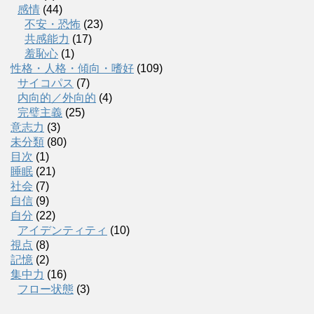
感情
(44)
不安・恐怖
(23)
共感能力
(17)
羞恥心
(1)
性格・人格・傾向・嗜好
(109)
サイコパス
(7)
内向的／外向的
(4)
完璧主義
(25)
意志力
(3)
未分類
(80)
目次
(1)
睡眠
(21)
社会
(7)
自信
(9)
自分
(22)
アイデンティティ
(10)
視点
(8)
記憶
(2)
集中力
(16)
フロー状態
(3)