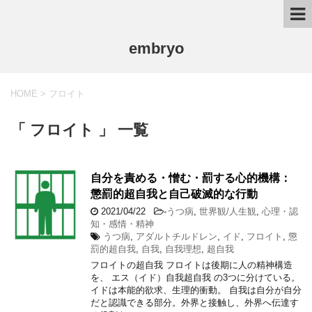
embryo
HOME
>
フロイト
「 フロイト 」 一覧
自分を責める・憎む・罰する心的機構：
懲罰的超自我と自己破滅的な行動
2021/04/22
-
うつ病
,
世界観/人生観
,
心理・認
知・感情・精神
うつ病
,
アダルトチルドレン
,
イド
,
フロイト
,
懲
罰的超自我
,
自我
,
自我理想
,
超自我
フロイトの超自我 フロイトは後期に人の精神構造
を、 エス（イド）自我超自我 の3つに分けている。
イドは本能的欲求、生理的衝動。 自我は自分が自分
だと認識できる部分。外界と接触し、外界へ伝達す