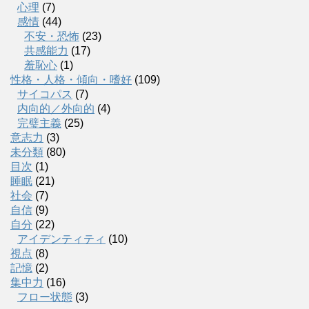
心理
(7)
感情
(44)
不安・恐怖
(23)
共感能力
(17)
羞恥心
(1)
性格・人格・傾向・嗜好
(109)
サイコパス
(7)
内向的／外向的
(4)
完璧主義
(25)
意志力
(3)
未分類
(80)
目次
(1)
睡眠
(21)
社会
(7)
自信
(9)
自分
(22)
アイデンティティ
(10)
視点
(8)
記憶
(2)
集中力
(16)
フロー状態
(3)