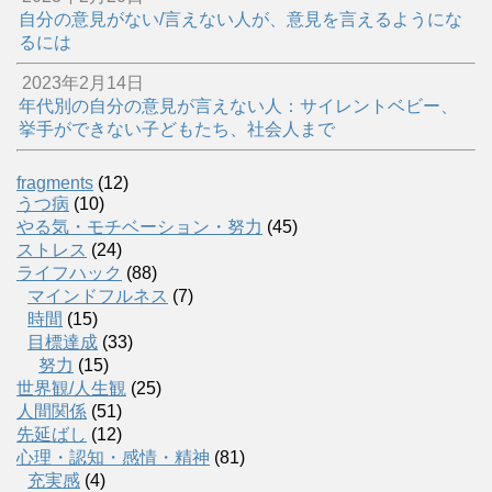
自分の意見がない/言えない人が、意見を言えるようにな
るには
2023年2月14日
年代別の自分の意見が言えない人：サイレントベビー、
挙手ができない子どもたち、社会人まで
fragments
(12)
うつ病
(10)
やる気・モチベーション・努力
(45)
ストレス
(24)
ライフハック
(88)
マインドフルネス
(7)
時間
(15)
目標達成
(33)
努力
(15)
世界観/人生観
(25)
人間関係
(51)
先延ばし
(12)
心理・認知・感情・精神
(81)
充実感
(4)