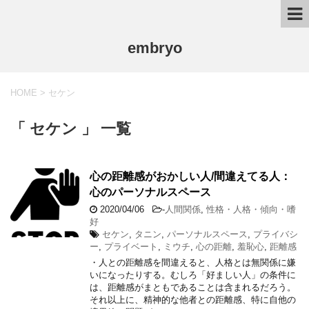
embryo
HOME
>
セケン
「 セケン 」 一覧
心の距離感がおかしい人/間違えてる人：
心のパーソナルスペース
2020/04/06
-
人間関係
,
性格・人格・傾向・嗜
好
セケン
,
タニン
,
パーソナルスペース
,
プライバシ
ー
,
プライベート
,
ミウチ
,
心の距離
,
羞恥心
,
距離感
・人との距離感を間違えると、人格とは無関係に嫌
いになったりする。むしろ「好ましい人」の条件に
は、距離感がまともであることは含まれるだろう。
それ以上に、精神的な他者との距離感、特に自他の