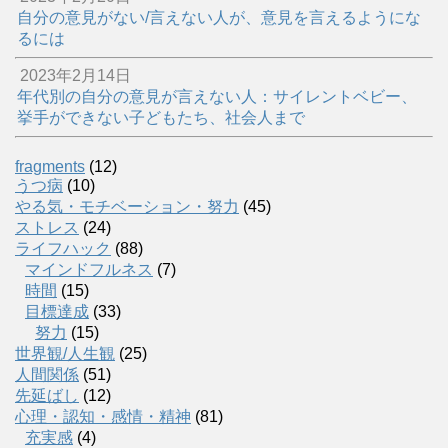
自分の意見がない/言えない人が、意見を言えるようにな
るには
2023年2月14日
年代別の自分の意見が言えない人：サイレントベビー、
挙手ができない子どもたち、社会人まで
fragments
(12)
うつ病
(10)
やる気・モチベーション・努力
(45)
ストレス
(24)
ライフハック
(88)
マインドフルネス
(7)
時間
(15)
目標達成
(33)
努力
(15)
世界観/人生観
(25)
人間関係
(51)
先延ばし
(12)
心理・認知・感情・精神
(81)
充実感
(4)