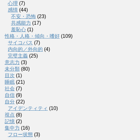
心理
(7)
感情
(44)
不安・恐怖
(23)
共感能力
(17)
羞恥心
(1)
性格・人格・傾向・嗜好
(109)
サイコパス
(7)
内向的／外向的
(4)
完璧主義
(25)
意志力
(3)
未分類
(80)
目次
(1)
睡眠
(21)
社会
(7)
自信
(9)
自分
(22)
アイデンティティ
(10)
視点
(8)
記憶
(2)
集中力
(16)
フロー状態
(3)