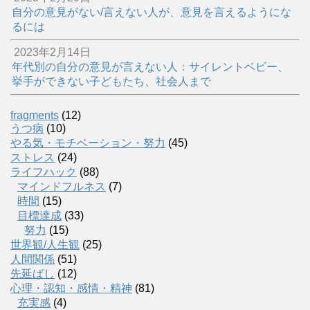
自分の意見がない/言えない人が、意見を言えるようにな
るには
2023年2月14日
年代別の自分の意見が言えない人：サイレントベビー、
挙手ができない子どもたち、社会人まで
fragments
(12)
うつ病
(10)
やる気・モチベーション・努力
(45)
ストレス
(24)
ライフハック
(88)
マインドフルネス
(7)
時間
(15)
目標達成
(33)
努力
(15)
世界観/人生観
(25)
人間関係
(51)
先延ばし
(12)
心理・認知・感情・精神
(81)
充実感
(4)