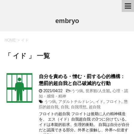
embryo
HOME
>
イド
「 イド 」 一覧
自分を責める・憎む・罰する心的機構：
懲罰的超自我と自己破滅的な行動
2021/04/22
-
うつ病
,
世界観/人生観
,
心理・認
知・感情・精神
うつ病
,
アダルトチルドレン
,
イド
,
フロイト
,
懲
罰的超自我
,
自我
,
自我理想
,
超自我
フロイトの超自我 フロイトは後期に人の精神構造
を、 エス（イド）自我超自我 の3つに分けている。
イドは本能的欲求、生理的衝動。 自我は自分が自分
だと認識できる部分。外界と接触し、外界へ伝達す