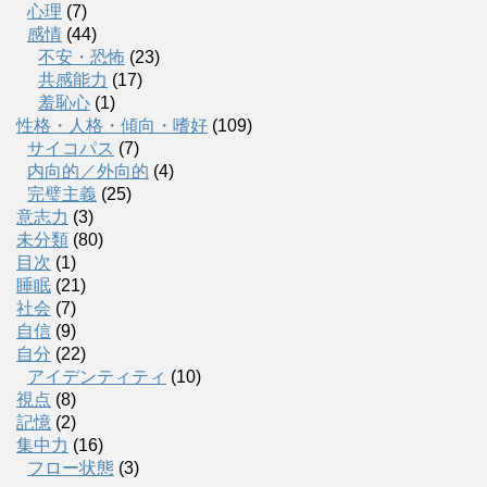
心理
(7)
感情
(44)
不安・恐怖
(23)
共感能力
(17)
羞恥心
(1)
性格・人格・傾向・嗜好
(109)
サイコパス
(7)
内向的／外向的
(4)
完璧主義
(25)
意志力
(3)
未分類
(80)
目次
(1)
睡眠
(21)
社会
(7)
自信
(9)
自分
(22)
アイデンティティ
(10)
視点
(8)
記憶
(2)
集中力
(16)
フロー状態
(3)