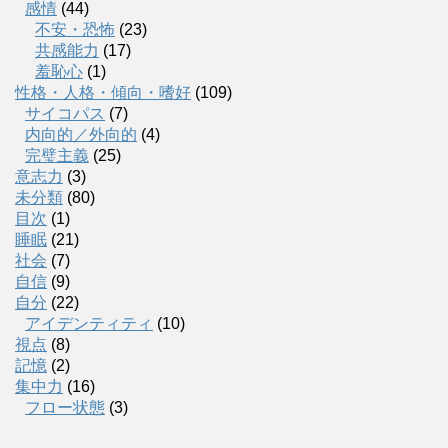
感情
(44)
不安・恐怖
(23)
共感能力
(17)
羞恥心
(1)
性格・人格・傾向・嗜好
(109)
サイコパス
(7)
内向的／外向的
(4)
完璧主義
(25)
意志力
(3)
未分類
(80)
目次
(1)
睡眠
(21)
社会
(7)
自信
(9)
自分
(22)
アイデンティティ
(10)
視点
(8)
記憶
(2)
集中力
(16)
フロー状態
(3)