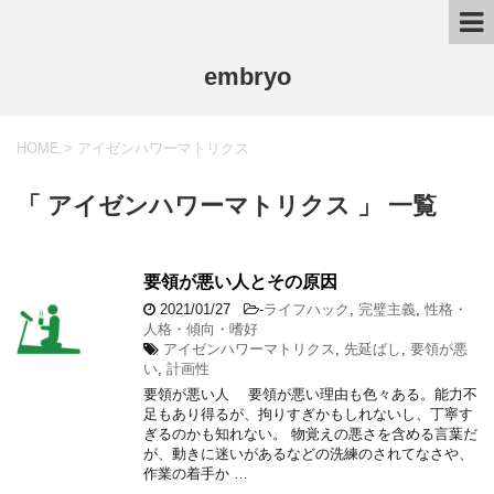
embryo
HOME
>
アイゼンハワーマトリクス
「 アイゼンハワーマトリクス 」 一覧
要領が悪い人とその原因
2021/01/27
-
ライフハック
,
完璧主義
,
性格・
人格・傾向・嗜好
アイゼンハワーマトリクス
,
先延ばし
,
要領が悪
い
,
計画性
要領が悪い人 要領が悪い理由も色々ある。能力不
足もあり得るが、拘りすぎかもしれないし、丁寧す
ぎるのかも知れない。 物覚えの悪さを含める言葉だ
が、動きに迷いがあるなどの洗練のされてなさや、
作業の着手か …