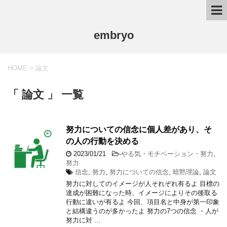
embryo
HOME
>
論文
「 論文 」 一覧
努力についての信念に個人差があり、そ
の人の行動を決める
2023/01/21
-
やる気・モチベーション・努力
,
努力
信念
,
努力
,
努力についての信念
,
暗黙理論
,
論文
努力に対してのイメージが人それぞれ有るよ 目標の
達成が困難になった時、イメージによりその後取る
行動に違いが有るよ 今回、項目名と中身が第一印象
と結構違うのが多かったよ 努力の7つの信念 ・人が
努力に対 …