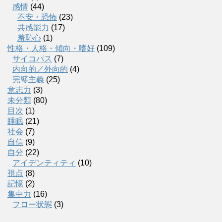
感情
(44)
不安・恐怖
(23)
共感能力
(17)
羞恥心
(1)
性格・人格・傾向・嗜好
(109)
サイコパス
(7)
内向的／外向的
(4)
完璧主義
(25)
意志力
(3)
未分類
(80)
目次
(1)
睡眠
(21)
社会
(7)
自信
(9)
自分
(22)
アイデンティティ
(10)
視点
(8)
記憶
(2)
集中力
(16)
フロー状態
(3)