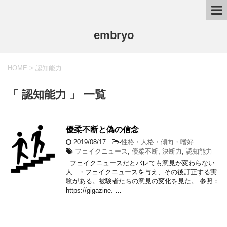
embryo
HOME
>
認知能力
「 認知能力 」 一覧
優柔不断と偽の信念
2019/08/17
-
性格・人格・傾向・嗜好
フェイクニュース
,
優柔不断
,
決断力
,
認知能力
フェイクニュースだとバレても意見が変わらない
人 ・フェイクニュースを与え、その後訂正する実
験がある。被験者たちの意見の変化を見た。 参照：
https://gigazine. …