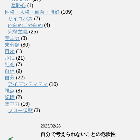
羞恥心
(1)
性格・人格・傾向・嗜好
(109)
サイコパス
(7)
内向的／外向的
(4)
完璧主義
(25)
意志力
(3)
未分類
(80)
目次
(1)
睡眠
(21)
社会
(7)
自信
(9)
自分
(22)
アイデンティティ
(10)
視点
(8)
記憶
(2)
集中力
(16)
フロー状態
(3)
2023/02/28
自分で考えられないことの危険性