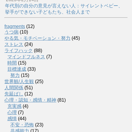
年代別の自分の意見が言えない人：サイレントベビー、
挙手ができない子どもたち、社会人まで
fragments
(12)
うつ病
(10)
やる気・モチベーション・努力
(45)
ストレス
(24)
ライフハック
(88)
マインドフルネス
(7)
時間
(15)
目標達成
(33)
努力
(15)
世界観/人生観
(25)
人間関係
(51)
先延ばし
(12)
心理・認知・感情・精神
(81)
充実感
(4)
心理
(7)
感情
(44)
不安・恐怖
(23)
共感能力
(17)