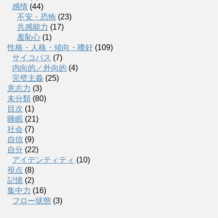
感情
(44)
不安・恐怖
(23)
共感能力
(17)
羞恥心
(1)
性格・人格・傾向・嗜好
(109)
サイコパス
(7)
内向的／外向的
(4)
完璧主義
(25)
意志力
(3)
未分類
(80)
目次
(1)
睡眠
(21)
社会
(7)
自信
(9)
自分
(22)
アイデンティティ
(10)
視点
(8)
記憶
(2)
集中力
(16)
フロー状態
(3)