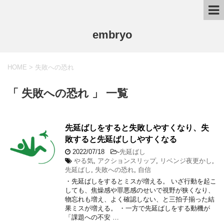
embryo
HOME
>
失敗への恐れ
「 失敗への恐れ 」 一覧
先延ばしをすると失敗しやすくなり、失
敗すると先延ばししやすくなる
2022/07/18
-
先延ばし
やる気
,
アクションスリップ
,
リベンジ夜更かし
,
先延ばし
,
失敗への恐れ
,
自信
・先延ばしをするとミスが増える。 いざ行動を起こ
しても、焦燥感や罪悪感のせいで視野が狭くなり、
物忘れも増え、よく確認しない、と三拍子揃った結
果ミスが増える。 ・一方で先延ばしをする動機が
「課題への不安 …