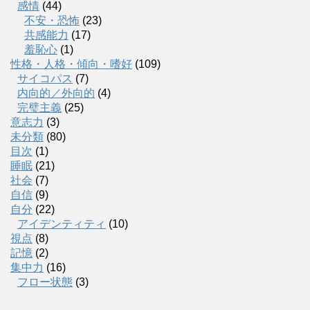
感情
(44)
不安・恐怖
(23)
共感能力
(17)
羞恥心
(1)
性格・人格・傾向・嗜好
(109)
サイコパス
(7)
内向的／外向的
(4)
完璧主義
(25)
意志力
(3)
未分類
(80)
目次
(1)
睡眠
(21)
社会
(7)
自信
(9)
自分
(22)
アイデンティティ
(10)
視点
(8)
記憶
(2)
集中力
(16)
フロー状態
(3)