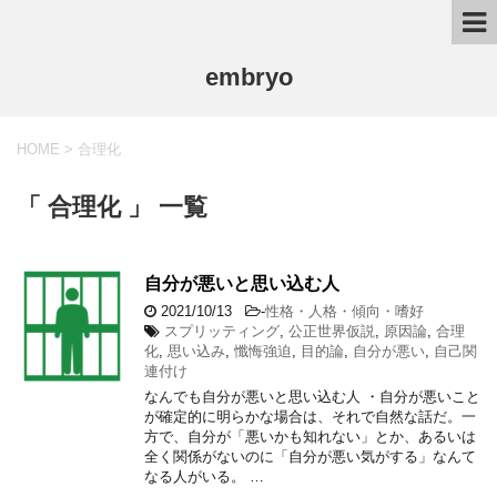
embryo
HOME
>
合理化
「 合理化 」 一覧
自分が悪いと思い込む人
2021/10/13
-
性格・人格・傾向・嗜好
スプリッティング
,
公正世界仮説
,
原因論
,
合理
化
,
思い込み
,
懺悔強迫
,
目的論
,
自分が悪い
,
自己関
連付け
なんでも自分が悪いと思い込む人 ・自分が悪いこと
が確定的に明らかな場合は、それで自然な話だ。一
方で、自分が「悪いかも知れない」とか、あるいは
全く関係がないのに「自分が悪い気がする」なんて
なる人がいる。 …