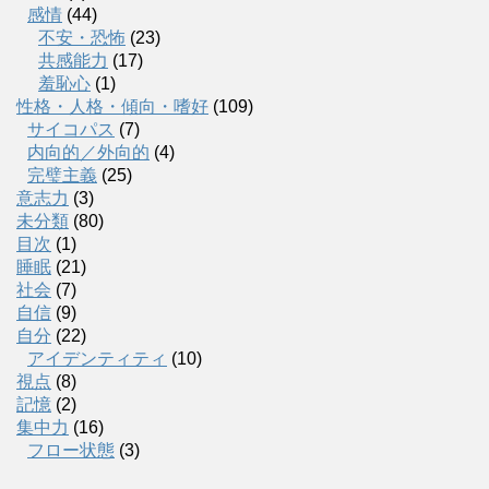
感情
(44)
不安・恐怖
(23)
共感能力
(17)
羞恥心
(1)
性格・人格・傾向・嗜好
(109)
サイコパス
(7)
内向的／外向的
(4)
完璧主義
(25)
意志力
(3)
未分類
(80)
目次
(1)
睡眠
(21)
社会
(7)
自信
(9)
自分
(22)
アイデンティティ
(10)
視点
(8)
記憶
(2)
集中力
(16)
フロー状態
(3)