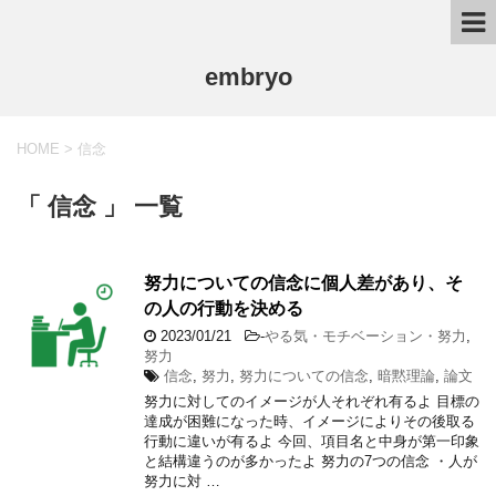
embryo
HOME
>
信念
「 信念 」 一覧
努力についての信念に個人差があり、そ
の人の行動を決める
2023/01/21
-
やる気・モチベーション・努力
,
努力
信念
,
努力
,
努力についての信念
,
暗黙理論
,
論文
努力に対してのイメージが人それぞれ有るよ 目標の
達成が困難になった時、イメージによりその後取る
行動に違いが有るよ 今回、項目名と中身が第一印象
と結構違うのが多かったよ 努力の7つの信念 ・人が
努力に対 …